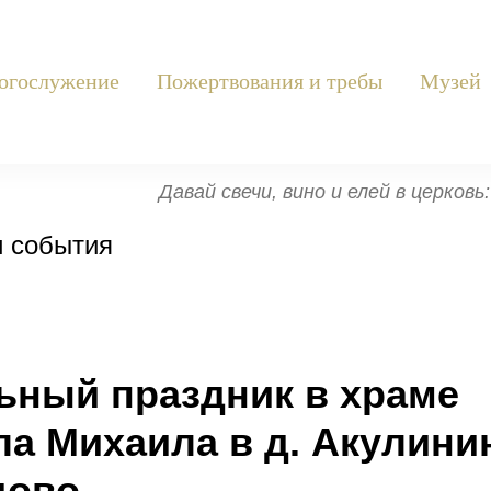
огослужение
Пожертвования и требы
Музей
Давай свечи, вино и елей в церков
и события
ьный праздник в храме
а Михаила в д. Акулинин
дово