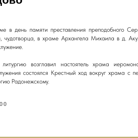
е в день памяти преставления преподобного Серг
и, чудотворца, в храме Архангела Михаила в д. Аку
служение.
 литургию возглавил настоятель храма иеромон
лужения состоялся Крестный ход вокруг храма с п
гию Радонежскому.
:00