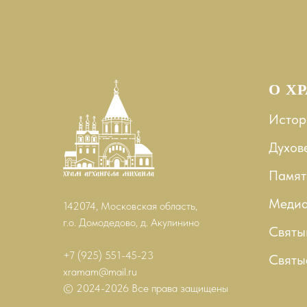
О Х
Истор
Духов
Памят
Меди
142074, Московская область,
г.о. Домодедово, д. Акулинино
Святы
+7 (925) 551-45-23
Святы
xramam@mail.ru
© 2024-2026 Все права защищены