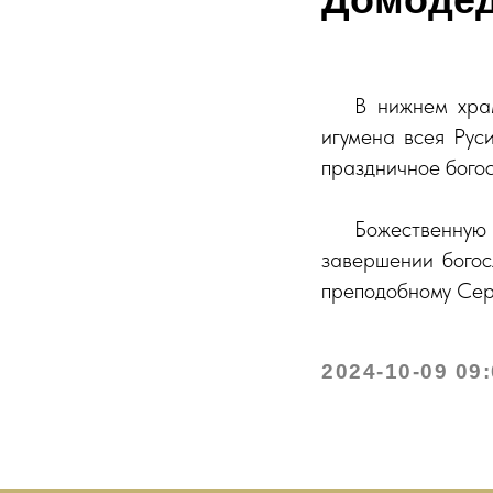
⠀⠀В нижнем храм
игумена всея Рус
праздничное бого
⠀⠀Божественную
завершении богос
преподобному Сер
2024-10-09 09