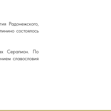
ия Радонежского,
линино состоялось
ах Серапион. По
ением славословия