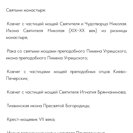
Святыни монастыря:
·Ковчег с частицей мощей Святителя и Чудотворца Николая.
Икона Святителя Николая (ХIХ−ХХ век) из ризницы
монастыря;
·Рака со святыми мощами преподобного Пимена Угрешского,
икона преподобного Пимена Угрешского;
·Ковчег с частицами мощей преподобных отцов Киево-
Печерских;
·Ковчег с частицей мощей Святителя Игнатия Брянчанинова;
·Тихвинская икона Пресвятой Богородицы;
·Крест-мощевик VII века;
·Икона великомученика и целителя Пантелеимона.