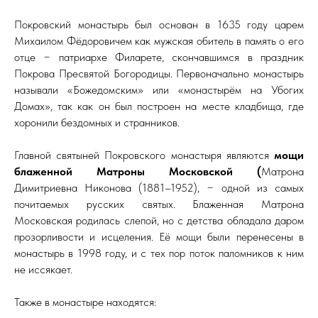
Покровский монастырь был основан в 1635 году царем
Михаилом Фёдоровичем как мужская обитель в память о его
отце − патриархе Филарете, скончавшимся в праздник
Покрова Пресвятой Богородицы. Первоначально монастырь
называли «Божедомским» или «монастырём на Убогих
Домах», так как он был построен на месте кладбища, где
хоронили бездомных и странников.
Главной святыней Покровского монастыря являются
мощи
блаженной Матроны Московской (
Матрона
Димитриевна Никонова (1881–1952), − одной из самых
почитаемых русских святых. Блаженная Матрона
Московская родилась слепой, но с детства обладала даром
прозорливости и исцеления. Её мощи были перенесены в
монастырь в 1998 году, и с тех пор поток паломников к ним
не иссякает.
Также в монастыре находятся: