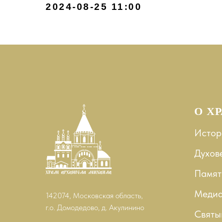
2024-08-25 11:00
О Х
Истор
Духов
Памят
Меди
142074, Московская область,
г.о. Домодедово, д. Акулинино
Святы