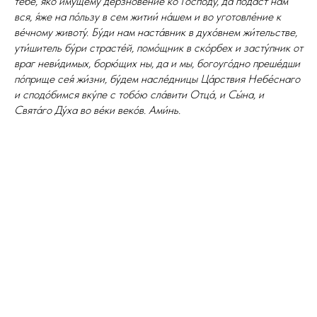
тебе́, я́ко иму́щему дерзнове́ние ко Го́споду, да пода́ст нам
вся, я́же на по́льзу в сем житии́ на́шем и во уготовле́ние к
ве́чному животу́. Бу́ди нам наста́вник в духо́внем жи́тельстве,
ути́шитель бу́ри страсте́й, помо́щник в ско́рбех и засту́пник от
враг неви́димых, борю́щих ны, да и мы, богоуго́дно преше́дши
по́прище сея́ жи́зни, бу́дем насле́дницы Ца́рствия Небе́снаго
и сподо́бимся вку́пе с тобо́ю сла́вити Отца́, и Сы́на, и
Свята́го Ду́ха во ве́ки веко́в. Ами́нь.