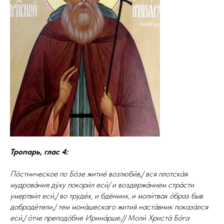
Тропарь, глас 4:
По́стническое по Бо́зе житие́ возлюби́в,/ вся плотска́я
мудрова́ния ду́ху покори́л еси́/ и воздержа́нием стра́сти
умертви́л еси́,/ во труде́х, и бде́ниих, и моли́твах о́браз быв
доброде́тели,/ тем мона́шескаго жития́ наста́вник показа́лся
еси́,/ о́тче преподо́бне Ирина́рше.// Моли́ Христа́ Бо́га