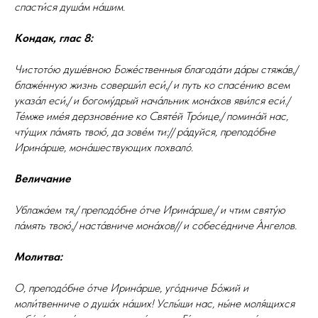
спасти́ся душа́м на́шим.
Кондак, глас 8:
Чистото́ю душе́вною Боже́ственныя благода́ти да́ры стяжа́в,/
блаже́нную жизнь соверши́л еси́,/ и путь ко спасе́нию всем
указа́л еси́,/ и богому́дрый нача́льник мона́хов яви́лся еси́./
Те́мже име́я дерзнове́ние ко Святе́й Тро́ице,/ помина́й нас,
чту́щих па́мять твою́, да зове́м ти:// ра́дуйся, преподо́бне
Ирина́рше, мона́шествующих похвало́.
Величание
Ублажа́ем тя,/ преподо́бне о́тче Ирина́рше,/ и чтим святу́ю
па́мять твою́,/ наста́вниче мона́хов// и собесе́дниче А́нгелов.
Молитва:
О, преподо́бне о́тче Ирина́рше, уго́дниче Бо́жий и
моли́твенниче о душа́х на́ших! Услы́ши нас, ны́не моля́щихся