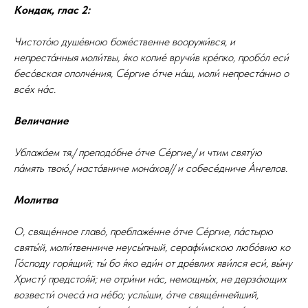
Кондак, глас 2:
Чистото́ю душе́вною боже́ственне вооружи́вся, и
непреста́нныя моли́твы, я́ко копие́ вручи́в кре́пко, пробо́л еси́
бесо́вская ополче́ния, Се́ргие о́тче на́ш, моли́ непреста́нно о
все́х на́с.
Величание
Ублажа́ем тя,/ преподо́бне о́тче Се́ргие,/ и чтим святу́ю
па́мять твою́,/ наста́вниче мона́хов// и собесе́дниче А́нгелов.
Молитва
О, свяще́нное главо́, преблаже́нне о́тче Се́ргие, па́стырю
святы́й, моли́твенниче неусы́пный, серафи́мскою любо́вию ко
Го́споду горя́щий; ты́ бо я́ко еди́н от дре́влих яви́лся еси́, вы́ну
Христу́ предстоя́й; не отри́ни на́с, немощны́х, не дерза́ющих
возвести́ очеса́ на не́бо; услы́ши, о́тче свяще́ннейший,