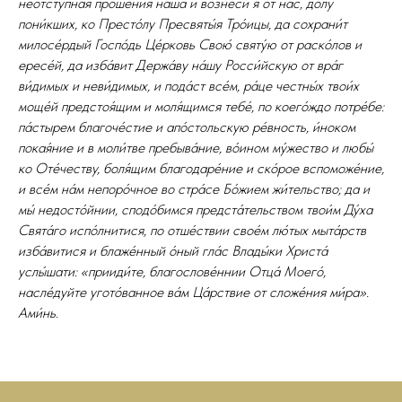
неотсту́пная проше́ния на́ша и вознеси́ я́ от на́с, до́лу
пони́кших, ко Престо́лу Пресвяты́я Тро́ицы, да сохрани́т
милосе́рдый Госпо́дь Це́рковь Свою́ святу́ю от раско́лов и
ересе́й, да изба́вит Держа́ву на́шу Росси́йскую от вра́г
ви́димых и неви́димых, и пода́ст все́м, ра́це честны́х твои́х
моще́й предстоя́щим и моля́щимся тебе́, по коего́ждо потре́бе:
па́стырем благоче́стие и апо́стольскую ре́вность, и́ноком
покая́ние и в моли́тве пребыва́ние, во́ином му́жество и любы́
ко Оте́честву, боля́щим благодаре́ние и ско́рое вспоможе́ние,
и все́м на́м непоро́чное во стра́се Бо́жием жи́тельство; да и
мы́ недосто́йнии, сподо́бимся предста́тельством твои́м Ду́ха
Свята́го испо́лнитися, по отше́ствии свое́м лю́тых мыта́рств
изба́витися и блаже́нный о́ный гла́с Влады́ки Христа́
услы́шати: «прииди́те, благослове́ннии Отца́ Моего́,
насле́дуйте угото́ванное ва́м Ца́рствие от сложе́ния ми́ра».
Ами́нь.