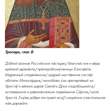
Тропарь, глас 8:
До́блий во́инов Росси́йских па́стырю,/ благоче́стия и ве́ры
кре́пкий адама́нте,/ преподобному́ченицы Елисаве́ты
бо́дренный сподви́жниче,/ му́дрый наста́вниче сесте́р
оби́тели Милосе́рдия,/ незло́биво у́зы претерпе́вый за
Христа́/ и ве́лиих даро́в Свята́го Ду́ха сподо́бльшийся,/
испове́дниче и равноа́нгельне подви́жниче Се́ргие,/ моли́
Христа́, Ему́же до́бре послужи́л еси́// смире́ние спаси́тельное
на́м дарова́ти.