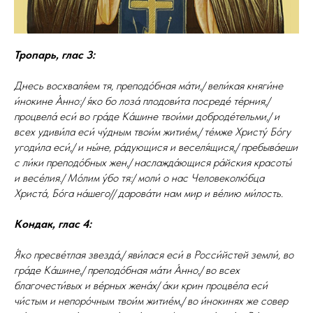
Тропарь, глас 3:
Днесь восхваля́ем тя, пpеподо́бная ма́ти,/ вели́кая княги́не
и́нокине А́нно:/ я́ко бо лоза́ плодови́та посpеде́ те́pния,/
пpоцвела́ еси́ во гpа́де Ка́шине твои́ми добpоде́тельми,/ и
всех удиви́ла еси́ чу́дным твои́м житие́м,/ те́мже Хpисту́ Бо́гу
угоди́ла еси́,/ и ны́не, pа́дующися и веселя́щися,/ пpебыва́еши
с ли́ки пpеподо́бных жен,/ наслажда́ющися pа́йския кpасоты́
и весе́лия./ Мо́лим у́бо тя:/ моли́ о нас Человеколю́бца
Хpиста́, Бо́га на́шего// даpова́ти нам миp и ве́лию ми́лость.
Кондак, глас 4:
Я́ко пресве́тлая звезда́,/ яви́лася еси́ в Росси́йстей земли́, во
гра́де Ка́шине,/ преподо́бная ма́ти А́нно,/ во всех
благочести́вых и ве́рных жена́х/ а́ки крин процве́ла еси́
чи́стым и непоро́чным твои́м житие́м,/ во и́нокинях же совер