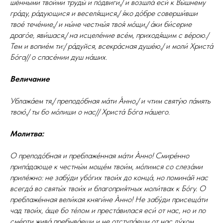
ше́нными твои́ми труды́ и по́двиги,/ и возшла́ еси́ к Вы́шнему
гра́ду, ра́дующися и веселя́щися,/ я́ко до́бре соверши́вши
твое́ тече́ние,/ и ны́не честны́я твоя́ мо́щи,/ а́ки би́серие
драго́е, яви́шася,/ на исцеле́ние все́м, приходя́щим с ве́рою./
Тем и вопие́м ти:/ ра́дуйся, всекра́сная душе́ю,/ и моли́ Христа́
Бо́га// о спасе́нии душ на́ших.
Величание
Ублажа́ем тя,/ преподо́бная ма́ти А́нно,/ и чтим святу́ю па́мять
твою́,/ ты бо мо́лиши о нас// Христа́ Бо́га на́шего.
Молитва:
О преподо́бная и преблаже́нная ма́ти А́нно! Смире́нно
припа́дающе к честны́м моще́м твои́м, мо́лимся со слеза́ми
приле́жно: не забу́ди убо́гих твои́х до конца́, но помина́й нас
всегда́ во святы́х твои́х и благоприя́тных моли́твах к Бо́гу. О
преблаже́нная вели́кая княги́не А́нно! Не забу́ди присеща́ти
чад твои́х, а́ще бо те́лом и преста́вилася еси́ от нас, но и по
сме́рти жива́ пребыва́еши и не отступа́еши от нас ду́хом,