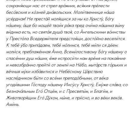
сохраня́ющи нас от стрел вра́жиих, вся́кия пре́лести
бесо́вския и ко́зней диа́вольских. Моли́твеннице на́ша
усе́рдная! Не преста́й моля́щися за ны ко Христу́, Бо́гу
на́шему, а́ще бо моще́й твои́х ра́ка пред очи́ма на́шима вы́ну
ви́дима есть, но свята́я душа́ твоя́, со А́нгельскими во́инствы
у Престо́ла Вседержи́теля предстоя́щи, досто́йно весели́тся.
К тебе́ у́бо припа́даем, тебе́ мо́лимся, тебе́ ми́ли ся де́ем:
моли́ся, преблаже́нная А́нно, Всеми́лостивому Бо́гу на́шему о
спасе́нии душ на́ших, е́же испроси́ти нам вре́мя на покая́ние
и невозбра́нно прейти́ от земли́ на Не́бо, мыта́рств го́рьких и
ве́чныя му́ки изба́витися и Небе́сному Ца́рствию
насле́дником бы́ти со все́ми преподо́бными, от ве́ка
угоди́вшими Го́споду на́шему Иису́су Христу́, Ему́же сла́ва, со
Безнача́льным Его́ Отце́м, и с Пресвяты́м, и Благи́м, и
Животворя́щим Его́ Ду́хом, ны́не, и при́сно, и во ве́ки веко́в.
Ами́нь.