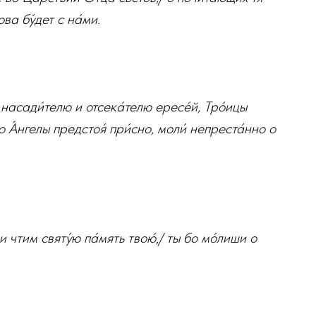
ва бу́дет с на́ми.
 насади́телю и отсека́телю ересе́й, Тро́ицы
о А́нгелы предстоя́ при́сно, моли́ непреста́нно о
и чтим святу́ю па́мять твою́,/ ты бо мо́лиши о