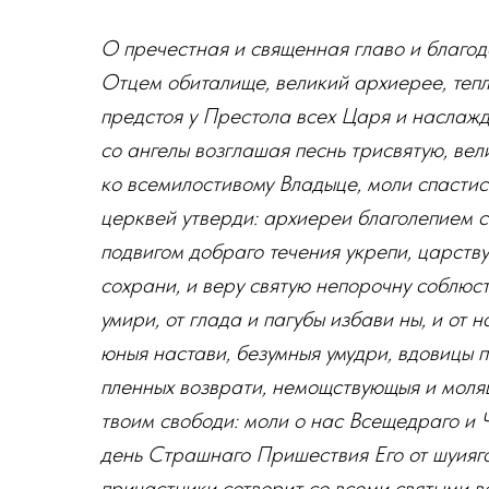
О пречестная и священная главо и благод
Отцем обиталище, великий архиерее, тепл
предстоя у Престола всех Царя и наслаж
со ангелы возглашая песнь трисвятую, ве
ко всемилостивому Владыце, моли спастис
церквей утверди: архиереи благолепием 
подвигом добраго течения укрепи, царств
сохрани, и веру святую непорочну соблюст
умири, от глада и пагубы избави ны, и от
юныя настави, безумныя умудри, вдовицы п
пленных возврати, немощствующыя и молящ
твоим свободи: моли о нас Всещедраго и 
день Страшнаго Пришествия Его от шуияго
причастники сотворит со всеми святыми во