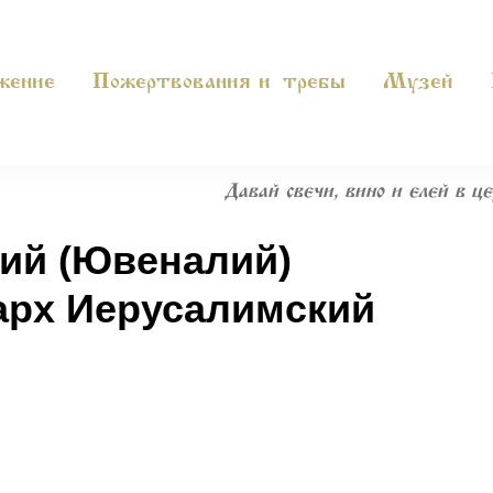
жение
Пожертвования и требы
Музей
Давай свечи, вино и елей в це
ий (Ювеналий)
арх Иерусалимский