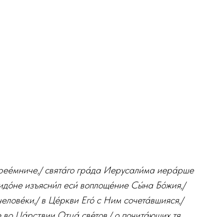
рее́мниче,/ свята́го гра́да Иерусали́ма иера́рше
идо́не изъясни́л еси́ воплоще́ние Сы́на Бо́жия,/
лове́ки,/ в Це́ркви Его́ с Ним сочета́вшияся,/
е во Ца́рствии Отца́ све́тов,/ о почита́ющих тя