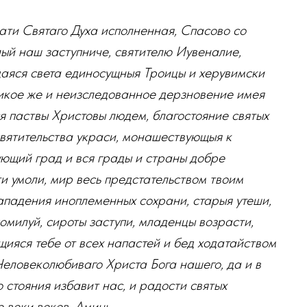
ати Святаго Духа исполненная, Спасово со
ый наш заступниче, святителю Иувеналие,
даяся света единосущныя Троицы и херувимски
ликое же и неизследованное дерзновение имея
я паствы Христовы людем, благостояние святых
святительства украси, монашествующыя к
ующий град и вся грады и страны добре
и умоли, мир весь предстательством твоим
 нападения иноплеменных сохрани, старыя утеши,
омилуй, сироты заступи, младенцы возрасти,
ияся тебе от всех напастей и бед ходатайством
Человеколюбиваго Христа Бога нашего, да и в
 стояния избавит нас, и радости святых
 веки веков. Аминь.