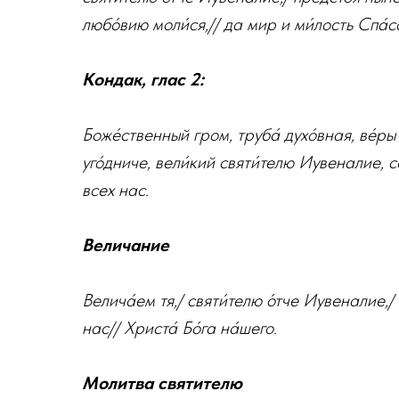
любо́вию моли́ся,// да мир и ми́лость Спа́со
Кондак, глас 2:
Боже́ственный гром, труба́ духо́вная, ве́ры
уго́дниче, вели́кий святи́телю Иувеналие, с
всех нас.
Величание
Велича́ем тя,/ святи́телю о́тче Иувеналие,/ 
нас// Христа́ Бо́га на́шего.
Молитва святителю