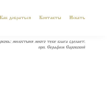
Как добраться
Контакты
Искать
рковь: милостыня много тебе блага сделает».
прп. Серафим Саровский