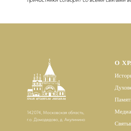
О Х
Истор
Духов
Памят
Меди
142074, Московская область,
г.о. Домодедово, д. Акулинино
Святы