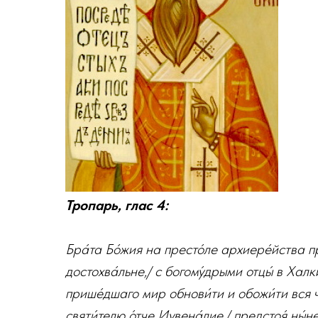
Тропарь, глас 4:
Бра́та Бо́жия на престо́ле архиере́йства п
достохва́льне,/ с богому́дрыми отцы́ в Халк
прише́дшаго мир обнови́ти и обожи́ти вся че
святи́телю о́тче Иувена́лие,/ предстоя́ ны́н