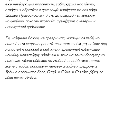
е́же неве́рующия просвети́ти, заблу́ждшия наста́вити,
отпа́дшия обрати́ти и привлещи́; изря́днее же вся ча́да
Це́ркве Правосла́вныя чи́ста да сохрани́т от мирски́х
искуше́ний, по́хотей плотски́х, суему́дрия, суеве́рий и
наважде́ний вра́жеских.
Ей, уго́дниче Бо́жий, не пре́зри нас, моля́щихся тебе́, но
помози́ нам ско́рым предста́тельством твои́м, да, вся́ких бед,
напа́стей и скорбе́й в сей жи́зни вре́менней избежа́вше,
кончи́ну непосты́дну обря́щем и, та́ко на земли́ богоуго́дно
пожи́вше, жи́зни ра́йския на Небеси́ сподо́бимся, иде́же
вку́пе с тобо́ю просла́вим человеколю́бие и щедро́ты в
Тро́ице сла́вимаго Бо́га, Отца́, и Сы́на, и Свята́го Ду́ха, во
ве́ки веко́в. Ами́нь.