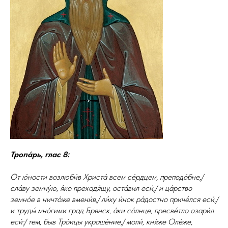
Тропа́рь, глас 8:
От ю́ности возлюби́в Христа́ всем се́рдцем, преподо́бне,/
сла́ву земну́ю, я́ко преходя́щу, оста́вил еси́,/ и ца́рство
земно́е в ничто́же вмени́в,/ ли́ку и́нок ра́достно приче́лся еси́,/
и труды́ мно́гими град Брянск, а́ки со́лнце, пресве́тло озари́л
еси́:/ тем, быв Тро́ицы украше́ние,/ моли́, кня́же Оле́же,