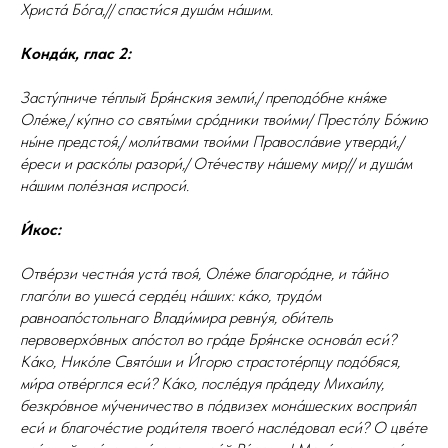
Христа́ Бо́га,// спасти́ся душа́м на́шим.
Конда́к, глас 2:
Засту́пниче те́плый Бря́нския земли́,/ преподо́бне кня́же
Оле́же,/ ку́пно со святы́ми сро́дники твои́ми/ Престо́лу Бо́жию
ны́не предстоя́,/ моли́твами твои́ми Правосла́вие утверди́,/
е́реси и раско́лы разори́,/ Оте́честву на́шему мир// и душа́м
на́шим поле́зная испроси́.
И́кос:
Отве́рзи честна́я уста́ твоя́, Оле́же благоро́дне, и та́йно
глаго́ли во ушеса́ серде́ц на́ших: ка́ко, трудо́м
равноапо́стольнаго Влади́мира ревну́я, оби́тель
первоверхо́вных апо́стол во гра́де Бря́нске основа́л еси́?
Ка́ко, Нико́ле Свято́ши и И́горю страстоте́рпцу подо́бяся,
ми́ра отве́рглся еси́? Ка́ко, после́дуя пра́деду Михаи́лу,
безкро́вное му́ченичество в по́двизех мона́шеских восприя́л
еси́ и благоче́стие роди́теля твоего́ насле́довал еси́? О цве́те