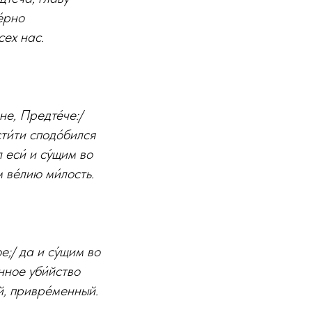
е́рно
сех нас.
не, Предте́че:/
сти́ти сподо́бился
 еси́ и су́щим во
 ве́лию ми́лость.
е;/ да и су́щим во
́нное уби́йство
ый, привре́менный.