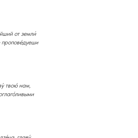
ейший от земли́
ре пропове́дуеши
у́ твою́ нам,
гоглаго́ливыми
те́ча, главу́