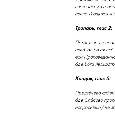
светоно́сную и Боже
покланя́ющихся и в
Тропарь, глас 2:
Па́мять пра́веднаго
пока́зал бо ся еси́
еси́ Пропове́даннаг
а́де Бо́га я́вльшаг
Кондак, глас 5:
Предте́чево сла́вн
а́де Спа́сово пропо
испроси́вши:/ не за