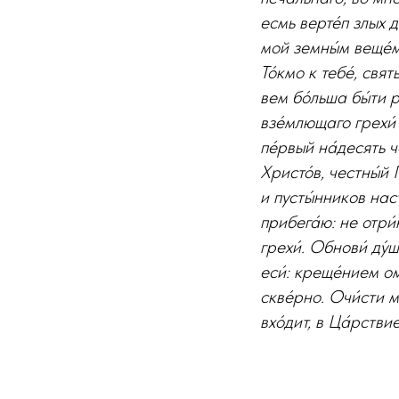
есмь верте́п злых д
мой земны́м веще́м.
То́кмо к тебе́, свя
вем бо́льша бы́ти р
взе́млющаго грехи́ 
пе́рвый на́десять ч
Христо́в, честны́й 
и пусты́нников наст
прибега́ю: не отри́
грехи́. Обнови́ ду́
еси́: креще́нием о
скве́рно. Очи́сти м
вхо́дит, в Ца́рстви