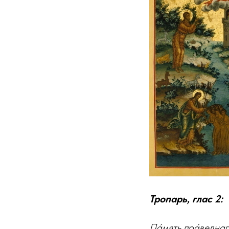
Тропарь, глас 2:
Па́мять пра́веднаго