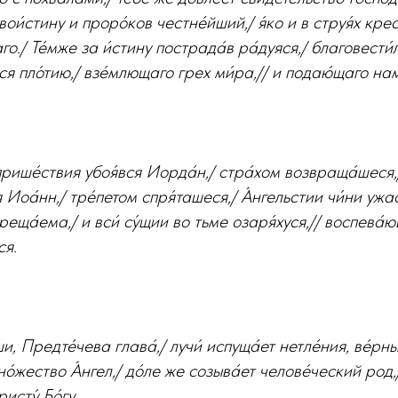
 вои́стину и проро́ков честне́йший,/ я́ко и в струя́х кре
о./ Те́мже за и́стину пострада́в ра́дуяся,/ благовести́л
ося пло́тию,/ взе́млющаго грех ми́ра,// и подаю́щаго нам
 прише́ствия убоя́вся Иорда́н,/ стра́хом возвраща́шеся
 Иоа́нн,/ тре́петом спря́ташеся,/ А́нгельстии чи́ни ужас
креща́ема,/ и вси́ су́щии во тьме озаря́хуся,// воспева́
ся.
и, Предте́чева глава́,/ лучи́ испуща́ет нетле́ния, ве́рн
о́жество А́нгел,/ до́ле же созыва́ет челове́ческий род
исту́ Бо́гу.