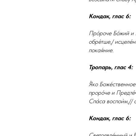
Кондак, глас 6:
Про́роче Бо́жий и П
обре́тше,/ исцеле́н
покая́ние.
Тропарь, глас 4:
Я́ко Боже́ственное 
проро́че и Предте́ч
Спа́са воспои́м,// 
Кондак, глас 6:
Светоявле́нный и Бо