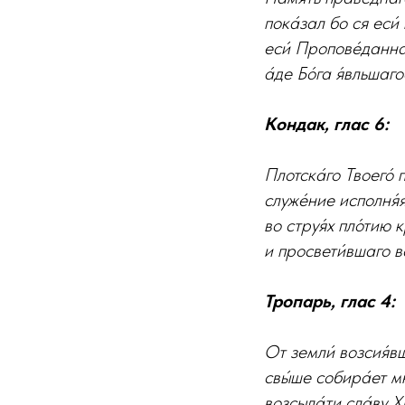
пока́зал бо ся еси́
еси́ Пропове́даннаг
а́де Бо́га я́вльшаг
Кондак, глас 6:
Плотска́го Твоего́
служе́ние исполня́я
во струя́х пло́тию 
и просвети́вшаго в
Тропарь, глас 4:
От земли́ возсия́вш
свы́ше собира́ет мн
возсыла́ти сла́ву Хр