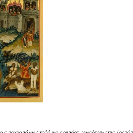
 с похвала́ми,/ тебе́ же довле́ет свиде́тельство Госпо́д