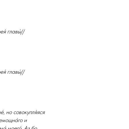
я́ главы́//
я́ главы́//
́, но совокупля́яся
немощна́го и
а́ моего́. Аз бо