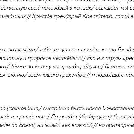
́ственную свою́ показа́вый в конце́х,/ освяща́ет той в
зыва́ющих:// Христо́в прему́дрый Крести́телю, спаси́ в
 с похвала́ми,/ тебе́ же довле́ет свиде́тельство Госпо́д
 вои́стину и проро́ков честне́йший,/ я́ко и в струя́х кре
о./ Те́мже за и́стину пострада́в ра́дуяся,/ благовести́л
ося пло́тию,/ взе́млющаго грех ми́ра,// и подаю́щаго нам
ое усекнове́ние,/ смотре́ние бысть не́кое Боже́ственно
ве́сть прише́ствие./ Да рыда́ет у́бо Ироди́а,/ беззако
ко́н бо Бо́жий, ни живы́й век возлюби́,// но притво́рн