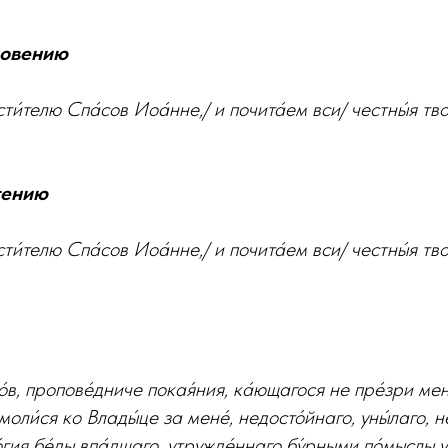
новению
ти́телю Спа́сов Иоа́нне,/ и почита́ем вси/ честны́я твое
тению
ти́телю Спа́сов Иоа́нне,/ и почита́ем вси/ честны́я твое
́в, пропове́дниче покая́ния, ка́ющагося не пре́зри мене
моли́ся ко Влады́це за мене́, недосто́йнаго, уны́лаго, 
́гия бе́ды впа́дшаго, утружде́ннаго бу́рными по́мыслы ум