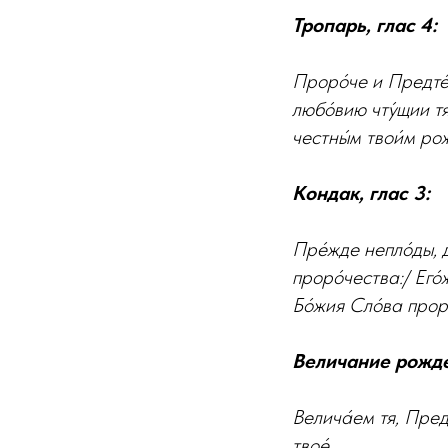
Тропарь, глас 4:
Проро́че и Предте́
любо́вию чту́щии тя
честны́м твои́м ро
Кондак, глас 3:
Пре́жде непло́ды, 
проро́чества:/ Его́
Бо́жия Сло́ва проро
Величание рожд
Велича́ем тя, Пред
твое́.