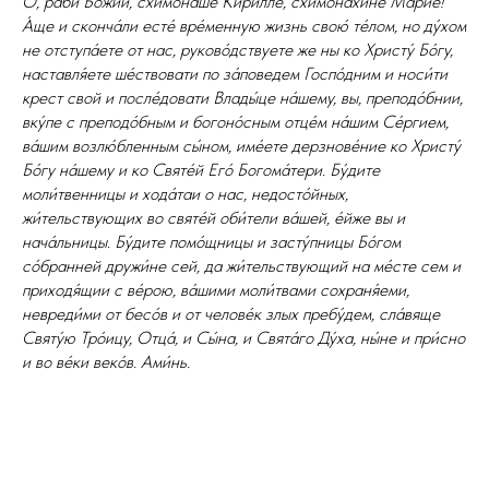
О, раби́ Бо́жии, схимона́ше Кири́лле, схимона́хине Мари́е!
А́ще и сконча́ли есте́ вре́менную жизнь свою́ те́лом, но ду́хом
не отступа́ете от нас, руково́дствуете же ны ко Христу́ Бо́гу,
наставля́ете ше́ствовати по за́поведем Госпо́дним и носи́ти
крест свой и после́довати Влады́це на́шему, вы, преподо́бнии,
вку́пе с преподо́бным и богоно́сным отце́м на́шим Се́ргием,
ва́шим возлю́бленным сы́ном, име́ете дерзнове́ние ко Христу́
Бо́гу на́шему и ко Святе́й Его́ Богома́тери. Бу́дите
моли́твенницы и хода́таи о нас, недосто́йных,
жи́тельствующих во святе́й оби́тели ва́шей, е́йже вы и
нача́льницы. Бу́дите помо́щницы и засту́пницы Бо́гом
со́бранней дружи́не сей, да жи́тельствующий на ме́сте сем и
приходя́щии с ве́рою, ва́шими моли́твами сохраня́еми,
невреди́ми от бесо́в и от челове́к злых пребу́дем, сла́вяще
Святу́ю Тро́ицу, Отца́, и Сы́на, и Свята́го Ду́ха, ны́не и при́сно
и во ве́ки веко́в. Ами́нь.