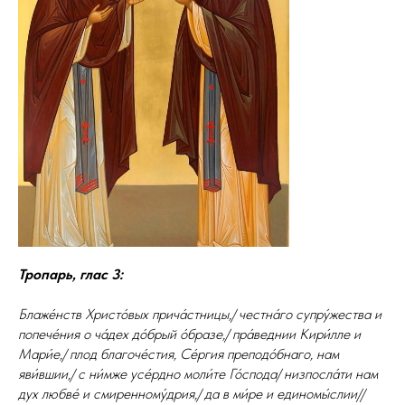
Тропарь, глас 3:
Блаже́нств Христо́вых прича́стницы,/ честна́го супру́жества и
попече́ния о ча́дех до́брый о́бразе,/ пра́веднии Кири́лле и
Мари́е,/ плод благоче́стия, Се́ргия преподо́бнаго, нам
яви́вшии,/ с ни́мже усе́рдно моли́те Го́спода/ низпосла́ти нам
дух любве́ и смиренному́дрия,/ да в ми́ре и единомы́слии//