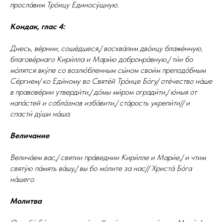
просла́вим Тро́ицу Единосу́щную.
Кондак, глас 4:
Днесь, ве́рнии, соше́дшеся,/ восхва́лим дво́ицу блаже́нную,
благове́рнаго Кири́лла и Мари́ю добронра́вную,/ ти́и бо
мо́лятся вку́пе со возлю́бленным сы́ном свои́м преподо́бным
Се́ргием/ ко Еди́ному во Святе́й Тро́ице Бо́гу/ оте́чество на́ше
в правове́рии утверди́ти,/ до́мы ми́ром огради́ти,/ ю́ныя от
напа́стей и собла́знов изба́вити,/ ста́рость укрепи́ти// и
спасти́ ду́ши на́ша.
Величание
Велича́ем вас,/ святии пра́веднии Кири́лле и Мари́е,/ и чтим
святу́ю па́мять ва́шу,/ вы бо мо́лите за нас// Христа́ Бо́га
на́шего.
Молитва