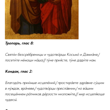
Тропарь, глас 8:
Святи́и безсре́бреницы и чудотво́рцы Косьмо́ и Дамиа́не,/
посети́те не́мощи на́ша:// ту́не прия́сте, ту́не дади́те нам.
Кондак, глас 2:
Благода́ть прии́мше исцеле́ний,/ простира́ете здра́вие су́щим
в ну́ждах, вра́чеве,/ чудотво́рцы пресла́внии,/ но ва́шим
посеще́нием ра́тников де́рзости низложи́те,// мир исцеля́юще
чудесы́.