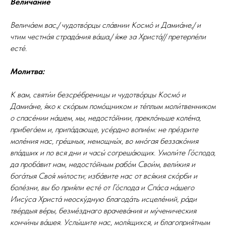
Величание
Велича́ем вас,/ чудотво́рцы сла́внии Космо́ и Дамиа́не,/ и
чтим честна́я страда́ния ва́ша,/ я́же за Христа́// претерпе́ли
есте́.
Молитва:
К вам, святи́и безсре́бреницы и чудотво́рцы Космо́ и
Дамиа́не, я́ко к ско́рым помо́щником и те́плым моли́твенником
о спасе́нии на́шем, мы, недосто́йнии, прекло́ньше коле́на,
прибега́ем и, припа́дающе, усе́рдно вопие́м: не пре́зрите
моле́ния нас, гре́шных, немощны́х, во мно́гая беззако́ния
впа́дших и по вся дни и часы́ согреша́ющих. Умоли́те Го́спода,
да проба́вит нам, недосто́йным рабо́м Свои́м, вели́кия и
бога́тыя Своя́ ми́лости; изба́вите нас от вся́кия ско́рби и
боле́зни, вы бо прия́ли есте́ от Го́спода и Спа́са на́шего
Иису́са Христа́ неоску́дную благода́ть исцеле́ний, ра́ди
тве́рдыя ве́ры, безме́зднаго врачева́ния и му́ченическия
кончи́ны ва́шея. Услы́шите нас, моля́щихся, и благоприя́тным