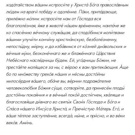
хода́тайством ва́шим испроси́те у Христа́ Бо́га правосла́вным
лю́дем на враги́ побе́ду и одоле́ние. Па́ки, припа́дающе,
приле́жно мо́лим: испроси́те нам от Го́спода вся
благополе́зная, я́же в животе́ на́шем вре́меннем, наипа́че же
ко спасе́нию ве́чному служа́щая, да сподо́бимся моли́твами
ва́шими улучи́ти кончи́ну христиа́нскую, безболе́зненну,
непосты́дну, ми́рну, и да изба́вимся от ко́зней диа́вольских и
ве́чныя му́ки, безконе́чнаго же и блаже́ннаго Ца́рствия
Небе́снаго насле́дницы бу́дем. Ей, уго́дницы Бо́жии, не
преста́йте моля́щеся за ны, с ве́рою к вам притека́ющия. А́ще
бо по мно́жеству грехо́в на́ших и не́смы досто́йны
милосе́рдия ва́шего, оба́че вы, ве́рнии подража́телие
человеколю́бия Бо́жия су́ще, сотвори́те, да принесе́м плоды́
досто́йны покая́ния и в ве́чный поко́й дости́гнем, хва́ляще и
благословя́ще ди́внаго во святы́х Свои́х Го́спода и Бо́га и
Спа́са на́шего Иису́са Христа́, и Пречи́стую Ма́терь Его́, и
ва́ше те́плое заступле́ние, всегда́, ны́не, и при́сно, и во ве́ки
веко́в. Ами́нь.