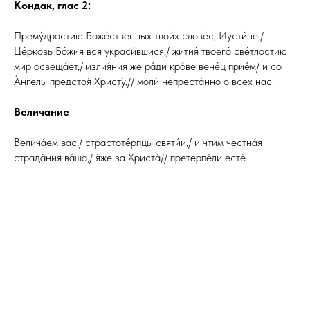
Кондак, глас 2:
Прему́дростию Боже́ственных твои́х слове́с, Иусти́не,/
Це́рковь Бо́жия вся украси́вшися,/ жития́ твоего́ све́тлостию
мир освеща́ет,/ излия́ния же ра́ди кро́ве вене́ц прие́м/ и со
А́нгелы предстоя́ Христу́,// моли́ непреста́нно о всех нас.
Величание
Велича́ем вас,/ страстоте́рпцы святи́и,/ и чтим честна́я
страда́ния ва́ша,/ я́же за Христа́// претерпе́ли есте́.