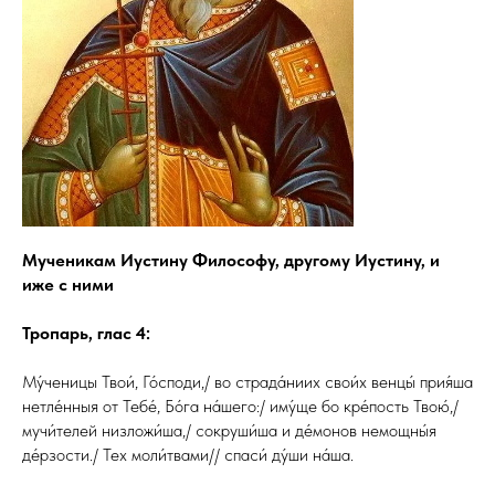
Мученикам Иустину Философу, другому Иустину, и
иже с ними
Тропарь, глас 4:
Му́ченицы Твои́, Го́споди,/ во страда́ниих свои́х венцы́ прия́ша
нетле́нныя от Тебе́, Бо́га на́шего:/ иму́ще бо кре́пость Твою́,/
мучи́телей низложи́ша,/ сокруши́ша и де́монов немощны́я
де́рзости./ Тех моли́твами// спаси́ ду́ши на́ша.