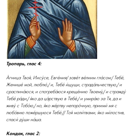
Тропарь, глас 4:
А́гница Твоя́, Иису́се, Евге́ния/ зове́т ве́лиим гла́сом:/ Тебе́,
Женише́ мой, люблю́,/ и, Тебе́ и́щущи, страда́льчествую,/ и
сраспина́юся, и спогреба́юся креще́нию Твоему́,/ и стражду́
Тебе́ ра́ди,/ я́ко да ца́рствую в Тебе́,/ и умира́ю за Тя, да и
живу́ с Тобо́ю,/ но, я́ко же́ртву непоро́чную, приими́ мя с
любо́вию поже́ршуюся Тебе́.// Тоя́ моли́твами, я́ко ми́лостив,
спаси́ ду́ши на́ша.
Кондак, глас 2: