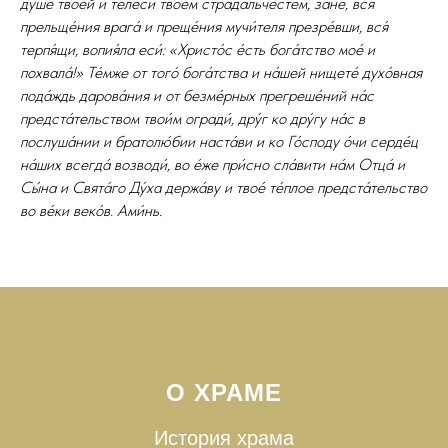
душе́ твое́й и телеси́ твое́м страда́льчестем, зане́, вся́
прельще́ния врага́ и преще́ния мучи́теля презре́вши, вся́
терпя́щи, вопия́ла еси́: «Христо́с е́сть бога́тство мое́ и
похвала́!» Те́мже от того́ бога́тства и на́шей нищете́ духо́вная
пода́ждь дарова́ния и от безме́рных прегреше́ний на́с
предста́тельством твои́м огради́, дру́г ко дру́гу на́с в
послуша́нии и братолю́бии наста́ви и ко Го́споду о́чи серде́ц
на́ших всегда́ возводи́, во е́же при́сно сла́вити на́м Отца́ и
Сы́на и Свята́го Ду́ха держа́ву и твое́ те́плое предста́тельство
во ве́ки веко́в. Ами́нь.
О ХРАМЕ
История храма