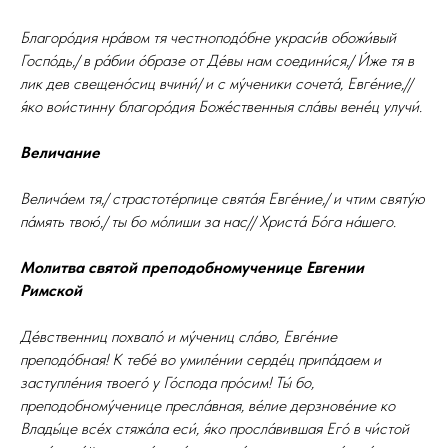
Благоро́дия нра́вом тя честноподо́бне украси́в обожи́вый
Госпо́дь,/ в ра́бии о́бразе от Де́вы нам соедини́ся,/ И́же тя в
лик дев свещено́сиц вчини́/ и с му́ченики сочета́, Евге́ние,//
я́ко вои́стинну благоро́дия Боже́ственныя сла́вы вене́ц улучи́.
Величание
Велича́ем тя,/ страстоте́рпице свята́я Евге́ние,/ и чтим святу́ю
па́мять твою́,/ ты бо мо́лиши за нас// Христа́ Бо́га на́шего.
Молитва святой преподобномученице Евгении
Римской
Де́вственниц похвало́ и му́чениц сла́во, Евге́ние
преподо́бная! К тебе́ во умиле́нии серде́ц припа́даем и
заступле́ния твоего́ у Го́спода про́сим! Ты́ бо,
преподобному́ченице пресла́вная, ве́лие дерзнове́ние ко
Влады́це все́х стяжа́ла еси́, я́ко просла́вившая Его́ в чи́стой