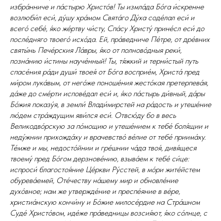
избра́нниче и па́стырю Христо́в! Ты измла́да Бо́га и́скренне
возлюби́л еси́, ду́шу хра́мом Свята́го Ду́ха соде́лал еси́ и
всего́ себе́, я́ко же́ртву чи́сту, Спа́су Христу́ прине́сл еси́ до
после́дняго твоего́ исхо́да. Ей, пра́ведниче Пе́тре, от дре́вних
святы́нь Пече́рския Ла́вры, я́ко от полново́дныя реки́,
позна́нию и́стины науче́нный! Ты, тя́жкий и терни́стый путь
спасе́ния ра́ди души́ твоея́ от Бо́га восприе́м, Христа́ пред
ми́ром лука́вым, от него́же поноше́ния жесто́кая претерпева́я,
да́же до сме́рти испове́дал еси́ и, я́ко па́стырь ди́вный, да́ры
Бо́жия показу́я, в земли́ Влади́мирстей на ра́дость и утеше́ние
лю́дем стра́ждущим яви́лся еси́. Отвсю́ду бо в весь
Великодво́рскую за по́мощию и утеше́нием к тебе́ боля́щии и
неду́жнии прихожда́ху и врачевство́ ве́лие от тебе́ приима́ху.
Те́мже и мы, недосто́йнии и гре́шнии ча́да твоя́, дивя́щеся
твоему́ пред Бо́гом дерзнове́нию, взыва́ем к тебе́ си́це:
испроси́ благостоя́ние Це́ркви Ру́сстей, в мо́ри жите́йстем
обурева́емей, Оте́честву на́шему мир и обновле́ние
духо́вное; нам же утвержде́ние и преспе́яние в ве́ре,
христиа́нскую кончи́ну и Бо́жие милосе́рдие на Стра́шном
Суде́ Христо́вом, иде́же пра́ведницы возсия́ют, я́ко со́лнце, с