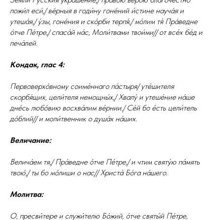
пожи́л еси́,/ ве́рныя в годи́ну гоне́ний и́стине науча́я и
утеша́я,/ у́зы, гоне́ния и ско́рби терпя́,/ мо́лим тя́ Пра́ведне
о́тче Пе́тре,/ спаса́й на́с, Моли́твами твои́ми// от все́х бе́д и
печа́лей.
Кондак, глас 4:
Первоверхо́вному соиме́ннаго па́стыря/ уте́шителя
скорбя́щих, цели́теля немощны́х,/ Хвалу́ и утеше́ние на́ше
дне́сь любо́вию восхва́лим ве́рнии./ Се́й бо е́сть цели́тель
до́блий// и моли́твенник о душа́х на́ших.
Величание:
Велича́ем тя,/ Пра́ведне о́тче Пе́тре,/ и чтим святу́ю па́мять
твою́,/ ты бо мо́лиши о нас// Христа́ Бо́га на́шего.
Молитва:
О, пресви́тере и служи́телю Бо́жий, о́тче святы́й Пе́тре,