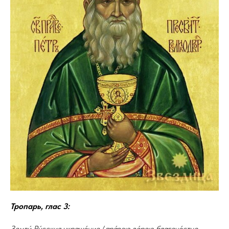
Тропарь, глас 3:
Земли́ Ру́сския украше́ние,/ пра́вою ве́рою благоче́стно