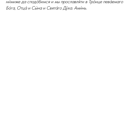
ни́миже да сподо́бимся и мы прославля́ти в Тро́ице пева́емаго
Бо́га, Отца́ и Сы́на и Свята́го Ду́ха. Ами́нь.