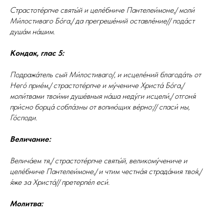
Стpастоте́pпче святы́й и целе́бниче Пантелеи́моне,/ моли́
Ми́лостиваго Бо́га,/ да пpегpеше́ний оставле́ние// пода́ст
душа́м на́шим.
Кондак, глас 5:
Подража́тель сый Ми́лостиваго/, и исцеле́ний благода́ть от
Него́ прие́м,/ страстоте́рпче и му́чениче Христа́ Бо́га,/
моли́твами твои́ми душе́вныя на́ша неду́ги исцели́,/ отгоня́
при́сно борца́ собла́зны от вопию́щих ве́рно:// спаси́ ны,
Го́споди.
Величание:
Велича́ем тя,/ страстоте́рпче святы́й, великому́чениче и
целе́бниче Пантелеи́моне,/ и чтим честна́я страда́ния твоя́,/
я́же за Христа́// претерпе́л еси́.
Молитва: