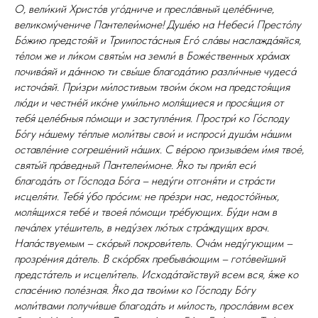
О, вели́кий Христо́в уго́дниче и пресла́вный целе́бниче,
великому́чениче Пантелеи́моне! Душе́ю на Небеси́ Престо́лу
Бо́жию предстоя́й и Триипоста́сныя Его́ сла́вы наслажда́яйся,
те́лом же и ли́ком святы́м на земли́ в Боже́ственных хра́мах
почива́яй и да́нною ти свы́ше благода́тию разли́чные чудеса́
источа́яй. При́зри ми́лостивым твои́м о́ком на предстоя́щия
лю́ди и честне́й ико́не уми́льно моля́щиеся и прося́щия от
тебя́ целе́бныя по́мощи и заступле́ния. Простри́ ко Го́споду
Бо́гу на́шему те́плые моли́твы свои́ и испроси́ душа́м на́шим
оставле́ние согреше́ний на́ших. С ве́рою призыва́ем и́мя твое́,
святы́й пра́ведный Пантелеи́моне. Я́ко ты прия́л еси́
благода́ть от Го́спода Бо́га – неду́ги отгоня́ти и стра́сти
исцеля́ти. Тебя́ у́бо про́сим: не пре́зри нас, недосто́йных,
моля́щихся тебе́ и твоея́ по́мощи тре́бующих. Бу́ди нам в
печа́лех уте́шитель, в неду́зех лю́тых стра́ждущих врач.
Напа́ствуемым – ско́рый покрови́тель. Оча́м неду́гующим –
прозре́ния да́тель. В ско́рбях пребыва́ющим – гото́вейший
предста́тель и исцели́тель. Исхода́тайствуй всем вся, я́же ко
спасе́нию поле́зная. Я́ко да твои́ми ко Го́споду Бо́гу
моли́твами получи́вше благода́ть и ми́лость, просла́вим всех