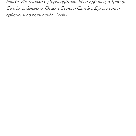
благи́х Исто́чника и Даропода́теля, Бо́га Еди́ного, в Тро́ице
Свято́й сла́вимого, Отца́ и Сы́на, и Свята́го Ду́ха, ны́не и
при́сно, и во ве́ки веко́в. Ами́нь.