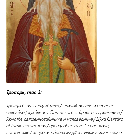
Тропарь, глас 3:
Тро́ицы Святы́я служи́телю,/ земны́й а́нгеле и небе́сне
челове́че,/ духо́внаго О́птинскаго ста́рчества прее́мниче,/
Христо́в священнотаи́нниче и испове́дниче,/ Ду́ха Свята́го
оби́тель всечестна́я,/ преподо́бне о́тче Севастиа́не,
досточти́ме,/ испроси́ ми́рови ми́р// и душа́м на́шим ве́лию