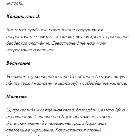
ми́лость.
Кондак, глас 3:
Чистото́ю душе́вною боже́ственне вооружи́вся и
непреста́нныя моли́твы, я́ко копие́, вручи́в кре́пко, пробо́л еси́
бесо́вская ополче́ния, Севастиане о́тче наш, моли́
непреста́нно о всех нас.
Величание
Ублажа́ем тя,/ преподо́бне о́тче Севастиа́не,/ и чтим святу́ю
па́мять твою́,/ наста́вниче мона́хов// и собесе́дниче А́нгелов.
Молитва:
О, пречестна́я и свяще́нная главо́, благода́ти Свята́го Ду́ха
испо́лненная, Спа́сово со Отце́м обита́лище, ста́рцев
о́птинских учениче́ и прее́мниче, гра́да Караганды́
светле́йшее украше́ние, Казахстанския страны́