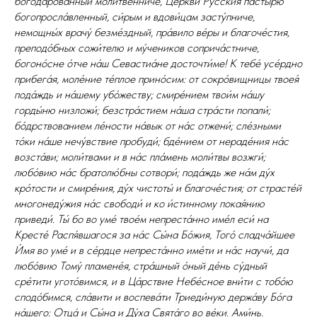
богодарова́нный моли́твенниче, Це́ркви Ру́сския па́стырю
богопросла́вленный, си́рым и вдови́цам засту́пниче,
немощны́х врачу́ безме́здный, пра́вило ве́ры и благоче́стия,
преподо́бных сожи́телю и му́чеников соприча́стниче,
богоно́сне о́тче на́ш Севастиа́не досточти́ме! К тебе́ усе́рдно
прибега́я, моле́ние те́плое прино́сим: от сокро́вищницы твоея́
пода́ждь и на́шему убо́жеству; смире́нием твои́м на́шу
горды́ню низложи́; безстра́стием на́ша стра́сти попали́;
бо́дрствованием ле́ности на́вык от на́с отжени́; сле́зными
то́ки на́ше нечу́вствие пробуди́; бде́нием от нераде́ния на́с
возста́ви; моли́твами и в на́с пла́мень моли́твы возжги́;
любо́вию на́с братолю́бны сотвори́; пода́ждь же на́м ду́х
кро́тости и смире́ния, ду́х чистоты́ и благоче́стия; от страсте́й
многонеду́жия на́с свободи́ и ко и́стинному покая́нию
приведи́. Ты́ бо во уме́ твое́м непреста́нно име́л еси́ на
Кресте́ Распя́вшагося за на́с Сы́на Бо́жия, Того́ сладча́йшее
И́мя во уме́ и в се́рдце непреста́нно име́ти и на́с научи́, да
любо́вию Тому́ пламене́я, стра́шный о́ный де́нь су́дный
сре́тити угото́вимся, и в Ца́рствие Небе́сное вни́ти с тобо́ю
сподо́бимся, сла́вити и воспева́ти Триеди́ную держа́ву Бо́га
на́шего: Отца́ и Сы́на и Ду́ха Свята́го во ве́ки. Ами́нь.