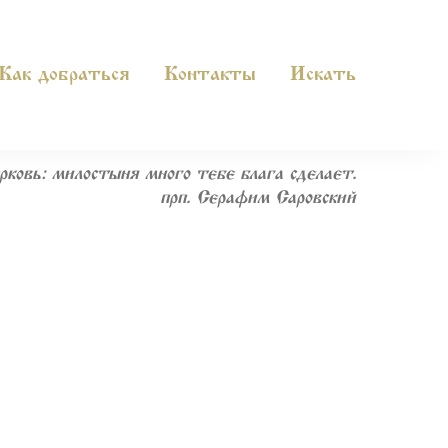
Как добраться
Контакты
Искать
рковь: милостыня много тебе блага сделает».
прп. Серафим Саровский