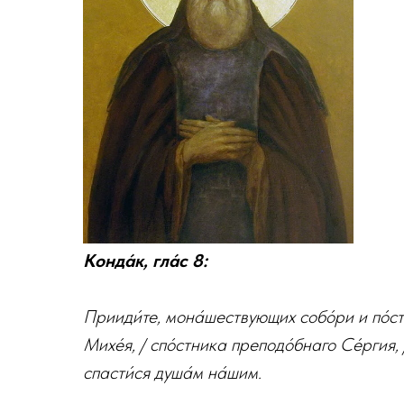
Конда́к, гла́с 8:
Прииди́те, мона́шествующих собо́ри и по́ст
Михе́я, / спо́стника преподо́бнаго Се́ргия, 
спасти́ся душа́м на́шим.