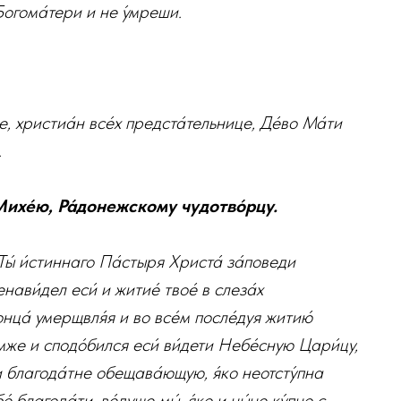
 Богома́тери и не у́мреши.
, христиа́н все́х предста́тельнице, Де́во Ма́ти
.
Михе́ю, Ра́донежскому чудотво́рцу.
Ты́ и́стиннаго Па́стыря Христа́ за́поведи
енави́дел еси́ и житие́ твое́ в слеза́х
онца́ умерщвля́я и во все́м после́дуя житию́
́мже и сподо́бился еси́ ви́дети Небе́сную Цари́цу,
 благода́тне обещава́ющую, я́ко неотсту́пна
е́ благода́ти, ве́дуще мы́, я́ко и ны́не ку́пно с