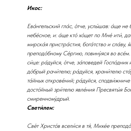
Икос:
Ева́нгельский гла́с, о́тче, услы́шав: а́ще не 
небе́сное, и: а́ще кто́ хо́щет по Мне́ ити́, да
мирска́я пристра́стия, бога́тство и сла́ву, я́
преподо́бному Се́ргию, повину́яся во все́м.
си́це: ра́дуйся, о́тче, за́поведей Госпо́дни
до́брый рачи́телю; ра́дуйся, храни́телю ста
та́йных открове́ний; ра́дуйся, сподви́жниче 
досто́йный зри́телю явле́ния Пресвяты́я Бог
смиренному́дрый.
Свети́лен:
Све́т Христо́в всели́ся в тя́, Михе́е преподо