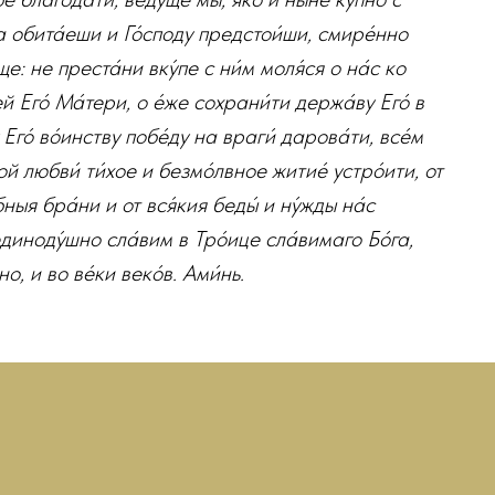
та обита́еши и Го́споду предстои́ши, смире́нно
ще: не преста́ни вку́пе с ни́м моля́ся о на́с ко
й Его́ Ма́тери, о е́же сохрани́ти держа́ву Его́ в
го́ во́инству побе́ду на враги́ дарова́ти, все́м
ой любви́ ти́хое и безмо́лвное житие́ устро́ити, от
бныя бра́ни и от вся́кия беды́ и ну́жды на́с
единоду́шно сла́вим в Тро́ице сла́вимаго Бо́га,
но, и во ве́ки веко́в. Ами́нь.