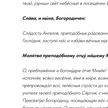
твою́, у́зриши све́т небе́сный в посеще́нии
Сла́ва, и ны́не, Богородичен:
Сла́дость Ангелов, преподо́бных ра́дование
Госпо́дня, заступи́ на́с и изба́ви ве́чных му́к
Моли́тва преподо́бному отцу́ на́шему 
О, преблаже́нне и богому́дре о́тче Михе́е! 
исполня́я, вся́ко весе́лие, е́же в ми́ре, возн
препровожда́л еси́, теле́сныя стра́сти до к
учи́теля твоего́ преподо́бнаго Се́ргия, с ни
Пресвяту́ю Богоро́дицу, посеща́ющую ва́с и
бу́дет от ме́ста сего́. О такове́й, да́нней теб