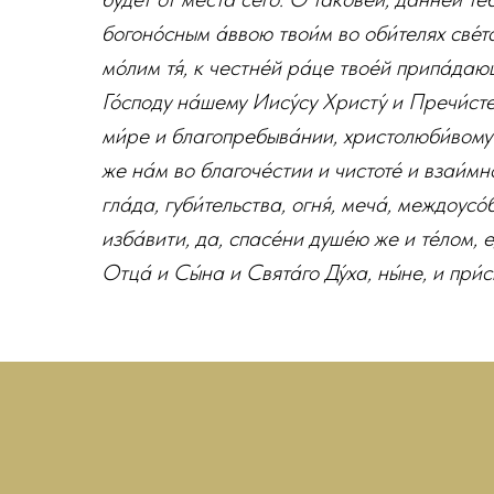
богоно́сным а́ввою твои́м во оби́телях све́
мо́лим тя́, к честне́й ра́це твое́й припа́даю
Го́споду на́шему Иису́су Христу́ и Пречи́сте
ми́ре и благопребыва́нии, христолюби́вому Е
же на́м во благоче́стии и чистоте́ и взаи́мн
гла́да, губи́тельства, огня́, меча́, междоусо́
изба́вити, да, спасе́ни душе́ю же и те́лом, 
Отца́ и Сы́на и Свята́го Ду́ха, ны́не, и при́с