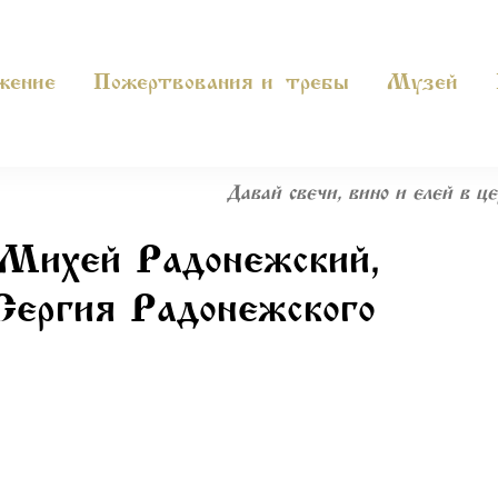
жение
Пожертвования и требы
Музей
Давай свечи, вино и елей в це
 Михей Радонежский,
Сергия Радонежского