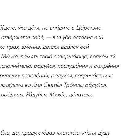
бу́дете, я́ко де́ти, не вни́дите в Ца́рствие
 отве́ржется себе́, — вся́ у́бо оста́вил еси́
ко пра́х, вмени́в, де́тски вда́лся еси́
 Мы́ же, па́мять твою́ соверша́юще, вопие́м ти́
х исполни́телю; ра́дуйся, послуша́ния и смире́ния
́рческих повеле́ний; ра́дуйся, соприча́стниче
живу́щим во и́мя Святы́я Тро́ицы; ра́дуйся,
оро́дицы. Ра́дуйся, Михе́е, де́лателю
́бне, да, предугото́вав чистото́ю жи́зни ду́шу