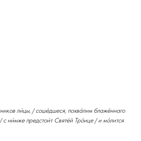
ников ли́цы, / соше́дшеся, похва́лим блаже́ннаго
/ с ни́мже предстои́т Святе́й Тро́ице / и мо́лится