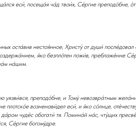
а́лся еси́, посеща́я ча́д твои́х, Се́ргие преподо́бне, о́т
нных оста́вив нестоя́нное, Христу́ от души́ после́довал е
воздержа́нием, я́ко безпло́тен пожи́в, преблаже́нне Се́
ша́м на́шим.
ю уязви́вся, преподо́бне, и Тому́ невозвра́тным жела́н
е плотско́е возненави́дел еси́, и я́ко со́лнце, оте́честв
с да́ром чуде́с обогати́ тя. Помина́й на́с, чту́щих пресве
йся, Се́ргие богому́дре.