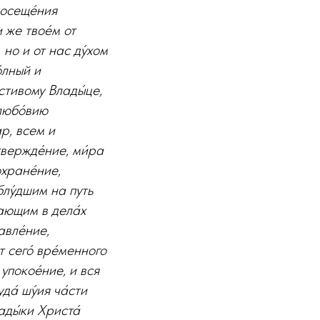
посеще́ния
 же твое́м от
 но и от нас ду́хом
о́лный и
стивому Влады́це,
 любо́вию
ар, всем и
твержде́ние, ми́ра
охране́ние,
блу́дшим на путь
лающим в дела́х
авле́ние,
т сего́ вре́менного
 упокое́ние, и вся
а́ шу́ия ча́сти
ады́ки Христа́