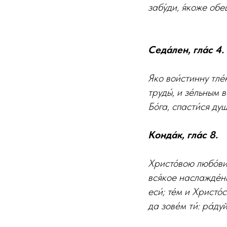
забу́ди, я́коже обещ
Седа́лен, гла́с 4.
Яко вои́стинну тле́
труды́, и зе́льным 
Бо́га, спасти́ся ду
Конда́к, гла́с 8.
Христо́вою любо́ви
вся́кое наслажде́ни
еси́; те́м и Христо́
да зове́м ти́: ра́ду