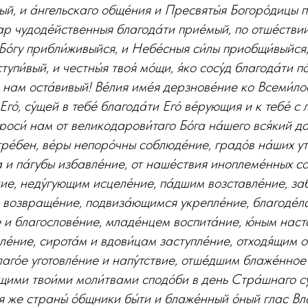
ивый, и а́нгельскаго обще́ния и Пресвяты́я Богоро́дицы 
ар чудоде́йственныя благода́ти прие́мый, по отше́ствии
Бо́гу прибли́живыйся, и Небе́сныя си́лы приобщи́выйся,
тупи́вый, и честны́я твоя́ мо́щи, я́ко сосу́д благода́ти п
нам оста́вивый! Ве́лия име́я дерзнове́ние ко Всеми́ло
Его́, су́щей в тебе́ благода́ти Его́ ве́рующия и к тебе́ с
оси́ нам от великодарови́таго Бо́га на́шего вся́кий д
ре́бен, ве́ры непоро́чны соблюде́ние, градо́в на́ших у
а и па́губы избавле́ние, от наше́ствия иноплеме́нных с
ие, неду́гующим исцеле́ние, па́дшим возставле́ние, за
я возвраще́ние, подвиза́ющимся укрепле́ние, благоде́
е и благослове́ние, младе́нцем воспита́ние, ю́ным наст
е́ние, сирота́м и вдови́цам заступле́ние, отходя́щим о
лаго́е уготовле́ние и напу́тствие, отше́дшим блаже́нное
ими твои́ми моли́твами сподо́би в день Стра́шнаго суд
́я же страны́ о́бщники бы́ти и блаже́нный о́ный глас Вл