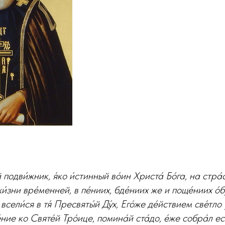
одви́жник, я́ко и́стинный во́ин Христа́ Бо́га, на стра́
жи́зни вре́менней, в пе́ниих, бде́ниих же и поще́ниих о́б
всели́ся в тя́ Пресвяты́й Ду́х, Его́же де́йствием све́тло 
ние ко Святе́й Тро́ице, помина́й ста́до, е́же собра́л еси