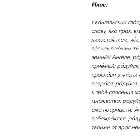
Икос:
Ева́нгельский гла́с,
сла́ву, я́ко пра́х, 
ликостоя́нием, че́с
пе́снех пою́щим ти́
земны́й Ангеле; ра́
прие́мый; ра́дуйся,
просла́ви в жи́зни с
попра́ся; ра́дуйся,
к тебе́ спасе́ния х
мно́жества; ра́дуйс
е́же прорица́ти, я́
побежда́ются; ра́д
твои́ми от вра́г нен