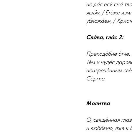
не да́л еси́ сна́ т
явля́я, / Его́же изм
ублажа́ем, / Христа
Сла́ва, гла́с 2:
Преподо́бне о́тче, 
Те́м и чуде́с даров
неизрече́нным све́т
Се́ргие.
Молитва
О, свяще́нная главо
и любо́вию, я́же к 