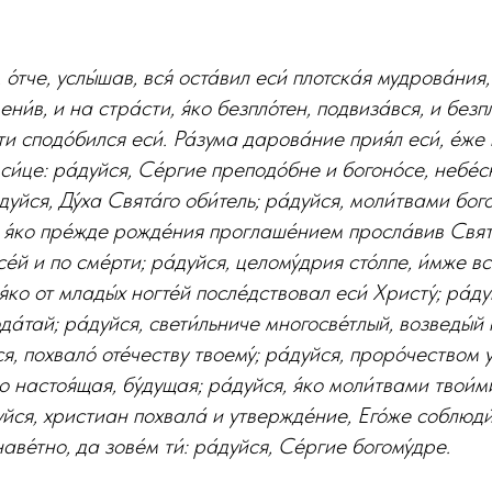
 о́тче, услы́шав, вся́ оста́вил еси́ плотска́я мудрова́ния
вмени́в, и на стра́сти, я́ко безпло́тен, подвиза́вся, и безп
ти сподо́бился еси́. Ра́зума дарова́ние прия́л еси́, е́же
 си́це: ра́дуйся, Се́ргие преподо́бне и богоно́се, небе́
дуйся, Ду́ха Свята́го оби́тель; ра́дуйся, моли́твами бог
 я́ко пре́жде рожде́ния проглаше́нием просла́вив Святу
е́й и по сме́рти; ра́дуйся, целому́дрия сто́лпе, и́мже вс
 я́ко от млады́х ногте́й после́дствовал еси́ Христу́; ра́
ода́тай; ра́дуйся, свети́льниче многосве́тлый, возведы́й
я, похвало́ оте́честву твоему́; ра́дуйся, проро́чеством
ко настоя́щая, бу́дущая; ра́дуйся, я́ко моли́твами твои́
уйся, христиан похвала́ и утвержде́ние, Его́же соблюди
аве́тно, да зове́м ти́: ра́дуйся, Се́ргие богому́дре.