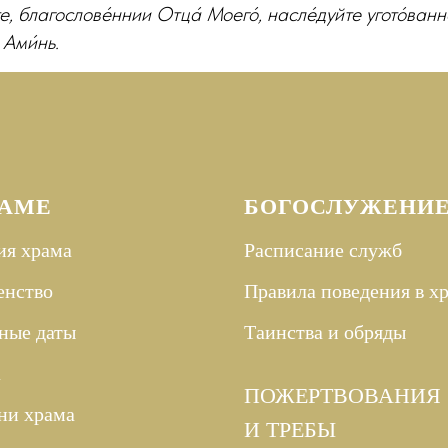
те, благослове́ннии Отца́ Моего́, насле́дуйте угото́ва
 Ами́нь.
РАМЕ
БОГОСЛУЖЕНИ
ия храма
Расписание служб
енство
Правила поведения в х
ные даты
Таинства и
обряды
а
ПОЖЕРТВОВАНИЯ
ни храма
И ТРЕБЫ