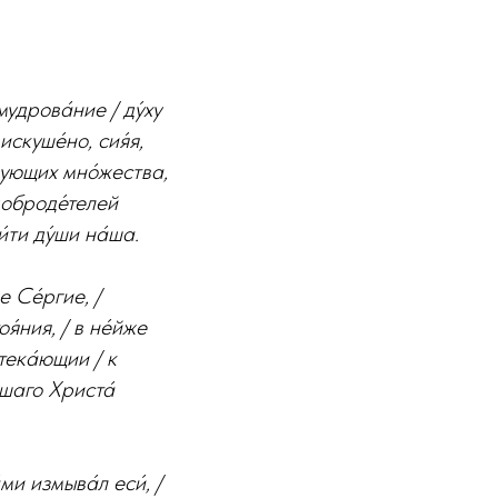
мудрова́ние / ду́ху
 искуше́но, сия́я,
твующих мно́жества,
 доброде́телей
и́ти ду́ши на́ша.
е Се́ргие, /
́ния, / в не́йже
итека́ющии / к
вшаго Христа́
ми измыва́л еси́, /