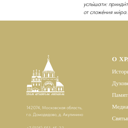
услы́шати: прииди́
от сложе́ния ми́ра.
О Х
Истор
Духов
Памят
Меди
142074, Московская область,
г.о. Домодедово, д. Акулинино
Святы