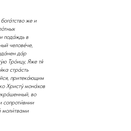
, бога́тство же и
ло́тных
 и пода́ждь в
сный челове́че,
ода́нен да́р
́ю Тро́ицу, Яже тя́
я́ка стра́сть
дуйся, притека́ющим
 ко Христу́ мона́хов
 укра́шенный, во
ми сопроти́внии
́ моли́твами