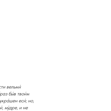
сти вельми́
раз бы́в твои́м
укра́шен еси́; но,
́, му́дре, и не