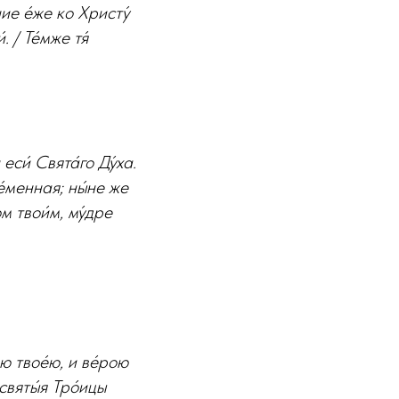
ние е́же ко Христу́
. / Те́мже тя́
еси́ Свята́го Ду́ха.
е́менная; ны́не же
м твои́м, му́дре
ю твое́ю, и ве́рою
есвяты́я Тро́ицы