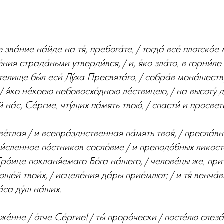
зва́ние на́йде на тя́, пребога́те, / тогда́ все́ плотско́е 
е́ния страда́ньми утверди́вся, / и, я́ко зла́то, в горни́ле
я́телище бы́л еси́ Ду́ха Пресвята́го, / собра́в мона́шес
, / я́ко не́коею небовосхо́дною ле́ствицею, / на высоту́
 на́с, Се́ргие, чту́щих па́мять твою́, / спасти́ и просвет
ве́тлая / и всепра́зднственная па́мять твоя́, / пресла́вн
́сленное по́стников сосло́вие / и преподо́бных ликостоя
Тро́ице покланя́емаго Бо́га на́шего, / челове́цы же, пр
ще́й твои́х, / исцеле́ния да́ры прие́млют; / и тя́ венча́
́са ду́ш на́ших.
е́нне / о́тче Се́ргие! / ты́ проро́чески / посте́лю слеза́