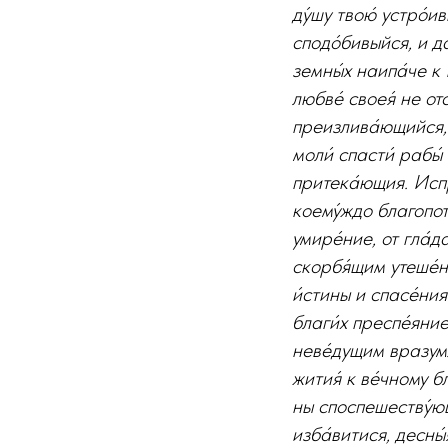
ду́шу твою́ устро́
сподо́бивыйся, и д
земны́х наипа́че к 
любве́ своея́ не отс
преизлива́ющийся, 
моли́ спасти́ рабы́ 
притека́ющия. Испр
коему́ждо благопот
умире́ние, от гла́д
скорбя́щим утеше́н
и́стины и спасе́ни
благи́х преспе́яни
неве́дущим вразумл
жития́ к ве́чному б
ны споспешеству́ющ
изба́витися, десны