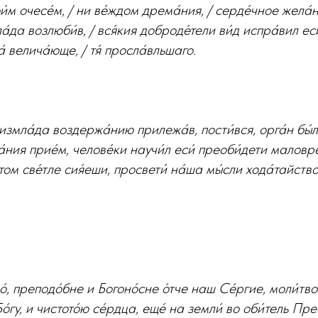
вои́м очесе́м, / ни ве́ждом дрема́ния, / серде́чное жела́
ла́да возлюби́в, / вся́кия доброде́тели ви́д испра́вил еси́
́ велича́юще, / тя́ просла́вльшаго.
измла́да воздержа́нию прилежа́в, пости́вся, орга́н бы́л 
а́ния прие́м, челове́ки научи́л еси́ преоби́дети маловр
ом све́тле сия́еши, просвети́ на́ша мы́сли хода́тайство
́, преподо́бне и Богоно́сне о́тче наш Се́ргие, моли́тво
Бо́гу, и чистото́ю се́рдца, еще́ на земли́ во оби́тель Пр