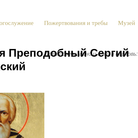
огослужение
Пожертвования и требы
Музей
ря Преподобный Сергий
Давай свечи, вино и елей в церков
ский