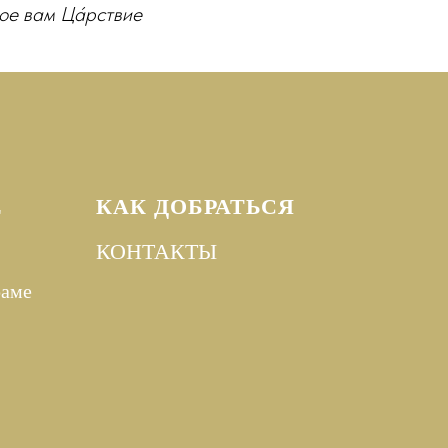
нное вам Ца́рствие
Е
КАК ДОБРАТЬСЯ
КОНТАКТЫ
раме