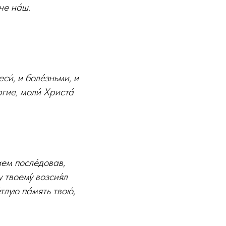
че на́ш.
си́, и боле́зньми, и
ргие, моли́ Христа́
ием после́довав,
у твоему́ возсия́л
́тлую па́мять твою́,