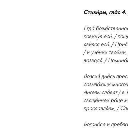
Стихи́ры, гла́с 4.
Егда́ боже́ственное 
повину́л еси́, / пощ
яви́лся еси́. / При
/ и уче́нии твои́ми
возводя́. / Помина́й
Возсия́ дне́сь прес
созыва́ющи многочи
Ангелы сла́вят / в 
свяще́нней ра́це мо
прославля́ем, / Спа
Богоно́се и преблаж