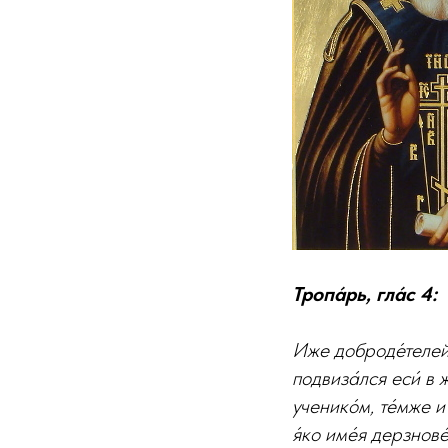
Тропа́рь, гла́с 4:
Иже доброде́телей п
подвиза́лся еси́ в 
ученико́м, те́мже и 
я́ко име́я дерзнове́