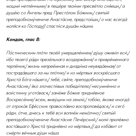
мощми́ нетле́нными/ в пеще́ре твои́ми пресве́тло сия́еши,/ а
душе́ю со А́нгелы пред Престо́лом Бо́жиим,/ святы́й
преподобному́чениче Анаста́сие, предстои́ши,/ о нас всегда́
моля́ся ко Го́споду// спасти́ся душа́м на́шим.
Кондак, глас 8:
По́стническим пло́ти твое́й умерщвле́нием/ ду́шу оживи́л еси́,/
и́бо твоего́ ра́ди презе́льнаго воздержа́ния/ и привре́меннаго
терпе́ния,/ жизнь непрее́мная и диади́ма неувяда́емая/ от
пострада́вшаго за ны пло́тию/ и из ме́ртвых воскре́сшаго
Христа́ Бо́га на́шего,/ тебе́, свя́те, преподобному́чениче
Анаста́сие,/ я́ко злочести́вых победи́телю/ несумне́нно и
вои́стинну угото́вася,/ зане́же Бо́жие тридне́вное
Воскресе́ние/ всем, живу́щим на земли́,/ тобо́ю, я́коже иногда́
от отроко́в Ефе́сских правосла́вно воспропове́дася,/ и сего́
ра́ди, о́тче, днесь к тебе́ вси вопие́м немо́лчно:/ святы́й
преподобному́чениче Анаста́сие Пече́рский,/ моли́ приле́жно
воста́вшаго Христа́ тридне́вно из ме́ртвых,// да изба́вит от
сме́рти ве́чныя ду́ши на́ша.