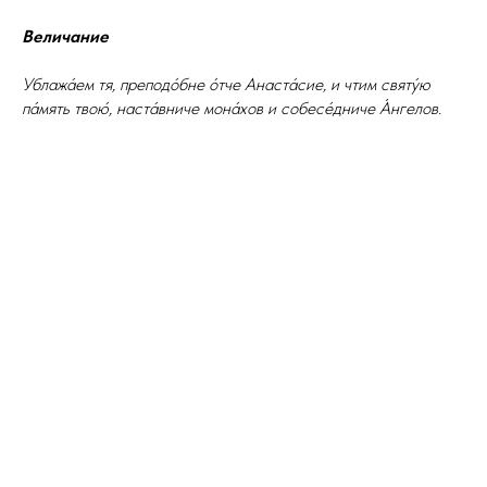
Величание
Ублажа́ем тя, преподо́бне о́тче Анаста́сие, и чтим святу́ю
па́мять твою́, наста́вниче мона́хов и собесе́дниче А́нгелов.