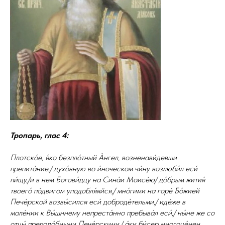
Тропарь, глас 4:
Плотско́е, я́ко безпло́тный А́нгел, возненави́девши
препита́ние,/ духо́вную во и́ноческом чи́ну возлюби́л еси́
пи́щу,/и в нем Богови́дцу на Сина́и Моисе́ю/ до́брым жития́
твоего́ по́двигом уподобля́яйся,/ мно́гими на горе́ Бо́жией
Пече́рской возвы́сился еси́ доброде́тельми,/ иде́же в
моле́нии к Вы́шннему непреста́нно пребыва́л еси́,/ ны́не же со
отцы́ преподо́бными Пече́рскими,/ а́ки би́сер многоце́нен,