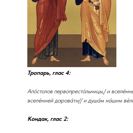
Тропарь, глас 4:
Апо́столов первопресто́льницы,/ и вселе́нны
вселе́нней дарова́ти// и душа́м на́шим ве́л
Кондак, глас 2: