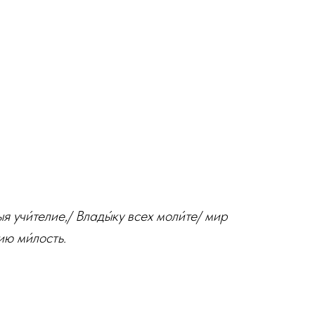
я учи́телие,/ Влады́ку всех моли́те/ мир
ию ми́лость.