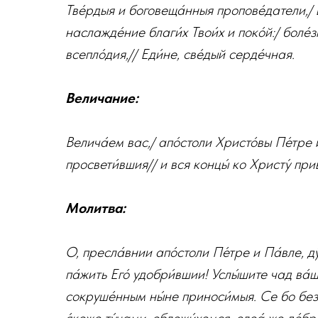
Тве́рдыя и боговеща́нныя пропове́датели,/ ве
наслажде́ние благи́х Твои́х и поко́й:/ боле́з
всепло́дия,// Еди́не, све́дый серде́чная.
Величание:
Велича́ем вас,/ апо́столи Христо́вы Пе́тре 
просвети́вшия// и вся концы́ ко Христу́ при
Молитва:
О, пресла́внии апо́столи Пе́тре и Па́вле, д
па́жить Его́ удобри́вшии! Услы́шите чад ва́
сокруше́нным ны́не приноси́мыя. Се бо безз