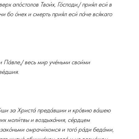
рх апо́столов Твои́х, Го́споди,/ прия́л еси́ в
ни бо о́нех и смерть прия́л еси́ па́че вся́каго
и Па́вле,/ весь мир уче́ньми свои́ми
ве́дшия.
у́ши за Христа́ преда́вшии и кро́вию ва́шею
ших моли́твы и воздыха́ния, се́рдцем
ако́ньми омрачи́хомся и того́ ра́ди беда́ми,