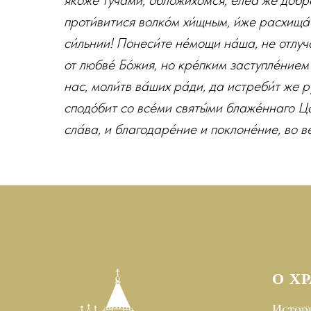
я́коже ту́чами, обложи́хомся, елеа́ же до́б
проти́витися волко́м хи́щным, и́же расхища́
си́льнии! Понеси́те не́мощи на́ша, не отлуча
от любве́ Бо́жия, но кре́пким заступле́нием
нас, моли́тв ва́ших ра́ди, да истреби́т же 
сподо́бит со все́ми святы́ми блаже́ннаго Ца
сла́ва, и благодаре́ние и поклоне́ние, во ве́
О Х
Истор