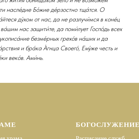
раго жития́ обнища́хом зело́ и не возмо́жем
ти насле́дие Бо́жие де́рзостно тща́тся. О
́йтеся ду́хом от нас, да не разлучи́мся в коне́ц
 ва́шим нас защити́те, да поми́лует Госпо́дь всех
рукописа́ние безме́рных грехо́в на́ших и да
́рствия и бра́ка А́гнца Своего́, Ему́же честь и
ки веко́в. Ами́нь.
РАМЕ
БОГОСЛУЖЕНИ
ия храма
Расписание служб