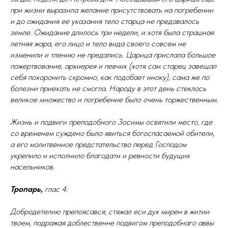
при жизни выразила желание присутствовать на погребении
и до ожидания ее указания тело старца не предавалось
земле. Ожидание длилось три недели, и хотя была страшная
летняя жара, его лицо и тело вида своего совсем не
изменили и тлению не предались. Царица прислала большое
пожертвование, архиерея и певчих (хотя сам старец завещал
себя похоронить скромно, как подобает иноку), сама же по
болезни приехать не смогла. Народу в этот день стеклось
великое множество и погребение было очень торжественным.
Жизнь и подвиги преподобного Зосимы освятили место, где
со временем суждено было явиться богоспасаемой обители,
а его молитвенное предстательство перед Господом
укрепило и исполнило благодати и ревности будущих
насельников.
Тропарь,
глас 4:
Добродетелию препоясався, стяжал еси дух мирен в житии
твоем, подражая доблественне подвигом преподобнаго аввы