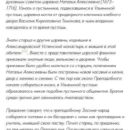
духовным советом царевна Наталья Алексеевна (1673–
1716). Узнать о пустыннике, подвизавшемся в Ульяниной
пустоши, царевна могла от придворного ключника хлебного
двора Василия Кирилловича Тимонова, в чьем владении
находилась в то время пустошь.
Знали старца и другие царевны, ездившие в
Александровский Успенский монастырь и жившие в этой
108
обители
. Вместе с представителями царской фамилии
приезжали знатные люди, вельможи и дворяне. Чтобы
приезжим было удобно молиться со старцем, попечением
Натальи Алексеевны были построены новая часовня и келия,
двор с келиею и сенями. С тех пор как около Преподобного
начали собираться иноки, в Ульяниной пустоши
образовалось некое подобие пустынного общежития. Братия
среди прочих дел занималась пчеловодством.
Предание говорит, что к преподобному Зосиме народ
собирался толпами и он беседовал с ними как проповедник и
учитель, имевший свою паству. Почил старец, по преданию,
за две недели до Петрова дня. Посещавшая его царица еще