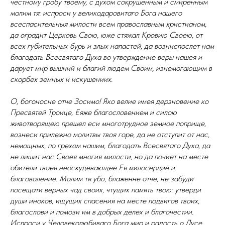
честному гробу твоему, с духом сокрушенным и смиренным
молим тя: испроси у великодаровитаго Бога нашего
всеспасительныя милости всем православным христианом,
да оградит Церковь Свою, юже стяжал Кровию Своею, от
всех губительных бурь и злых напастей, да возниспослет нам
благодать Всесвятаго Духа во утверждение веры нашея и
дарует мир вышний и благий людем Своим, изнемогающим в
скорбех земных и искушениих.
О, богоносне отче Зосимо! Яко велие имея дерзновение ко
Пресвятей Троице, Еяже благословением и силою
животворящею прешел еси многотрудное земное поприще,
вознеси прилежно молитвы твоя горе, да не отступит от нас,
немощных, по грехом нашим, благодать Всесвятаго Духа, да
не лишит нас Своея многия милости, но да почиет на месте
обители твоея неоскудевающее Ея милосердие и
благоволение. Молим тя убо, блаженне отче, не забуди
посещати верных чад своих, чтущих память твою: утверди
души иноков, ищущих спасения на месте подвигов твоих,
благослови и помози им в добрых делех и благочестии.
Испроси у Человеколюбиваго Бога мир и радость о Дусе