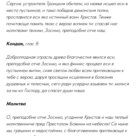
Сергия, устроителя Троицкия обители, из неяже исшел еси в
место пустынное, и тамо победив демонския полки,
прославился еси яко истинный воин Христов. Темже
почитающе память твою с верою вопием ти: спасай нас
молитвами твоими, Зосимо, преподобне отче наш.
Кондак,
глас 8:
Доброплодная отрасль древа благочестия явился еси,
преподобне отче Зосимо, и яко финикс процвел еси в
пустыннем житии, сияя светом любви всем притекающим к
тебе с верою, даруя просящим исцеления в болезнях
душевных и телесных, сего ради усердно взываем ти: молися
за ны ко Господу, да спасет души наша.
Молитва
О, преподобне отче Зосимо, угодниче Христов и наш теплый
молитвенниче пред Престолом Божиим на небесех! Се ныне
мы, грешнии и недостойнии, с благоговением притекающе к