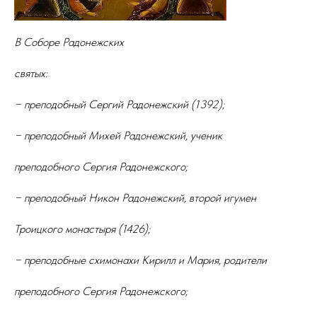
В Соборе Радонежских
святых:
− преподобный Сергий Радонежский (1392);
− преподобный Михей Радонежский, ученик
преподобного Сергия Радонежского;
− преподобный Никон Радонежский, второй игумен
Троицкого монастыря (1426);
− преподобные схимонахи Кирилл и Мария, родители
преподобного Сергия Радонежского;