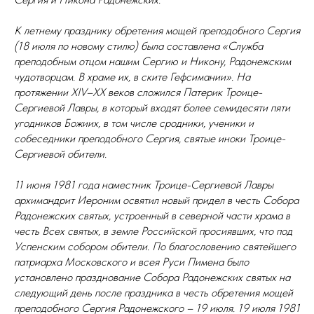
К летнему празднику обретения мощей преподобного Сергия
(18 июля по новому стилю) была составлена «Служба
преподобным отцом нашим Сергию и Никону, Радонежским
чудотворцам. В храме их, в ските Гефсимании». На
протяжении XIV–XX веков сложился Патерик Троице-
Сергиевой Лавры, в который входят более семидесяти пяти
угодников Божиих, в том числе сродники, ученики и
собеседники преподобного Сергия, святые иноки Троице-
Сергиевой обители.
11 июня 1981 года наместник Троице-Сергиевой Лавры
архимандрит Иероним освятил новый придел в честь Собора
Радонежских святых, устроенный в северной части храма в
честь Всех святых, в земле Российской просиявших, что под
Успенским собором обители. По благословению святейшего
патриарха Московского и всея Руси Пимена было
установлено празднование Собора Радонежских святых на
следующий день после праздника в честь обретения мощей
преподобного Сергия Радонежского – 19 июля. 19 июля 1981