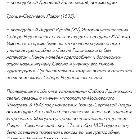
− преподобный Дионисий Радонежский, архимандрит
Троице-Сергиевой Лавры (1633);
− преподобный Андрей Рублёв (XV).История установления
Собора Радонежских святых восходит к середине XVII века.
Именно в то время были восстановлены первые списки
учеников преподобного Сергия Радонежского, был
напечатан «Канон молебен преподобным и богоносным
отцом нашим игумену Сергию и ученику его Никону,
чудотворцам». Приблизительно к тому же времени относится
написание иконы Собора Радонежских святых.
Последующие события в установлении Собора Радонежских
святых связаны с именем митрополита Московского
Филарета. В 1843 году наместник Троице-Сергиевой Лавры
архимандрит Антоний по благословению и под наблюдением
митрополита Филарета устроил общежительное отделение
Лавры – Гефсиманский скит. 27 сентября 1853 года в скиту
была освящена трапезная церковь во имя преподобных
Сергия и Никона Радонежских.