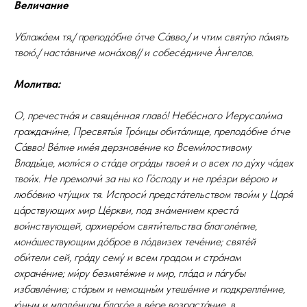
Величание
Ублажа́ем тя,/ преподо́бне о́тче Са́вво,/ и чтим святу́ю па́мять
твою́,/ наста́вниче мона́хов// и собесе́дниче А́нгелов.
Молитва:
О, пречестна́я и свяще́нная главо́! Небе́снаго Иерусали́ма
граждани́не, Пресвяты́я Тро́ицы обита́лище, преподо́бне о́тче
Са́вво! Ве́лие име́я дерзнове́ние ко Всеми́лостивому
Влады́це, моли́ся о ста́де огра́ды твоея́ и о всех по ду́ху ча́дех
твои́х. Не премолчи́ за ны ко Го́споду и не пре́зри ве́рою и
любо́вию чту́щих тя. Испроси́ предста́тельством твои́м у Царя́
ца́рствующих мир Це́ркви, под зна́мением креста́
вои́нствующей, архиере́ом святи́тельства благоле́пие,
мона́шествующим до́брое в по́двизех тече́ние; святе́й
оби́тели сей, гра́ду сему́ и всем градом и стра́нам
охране́ние; ми́ру безмяте́жие и мир, гла́да и па́губы
избавле́ние; ста́рым и немощны́м утеше́ние и подкрепле́ние,
ю́ным и младе́нцам благо́е в ве́ре возраста́ние, в