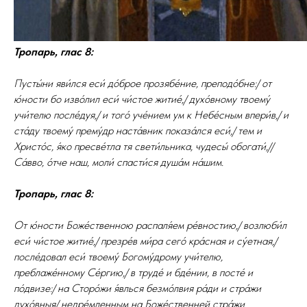
Тропарь, глас 8:
Пусты́ни яви́лся еси́ до́брое прозябе́ние, преподо́бне:/ от
ю́ности бо изво́лил еси́ чи́стое житие́,/ духо́вному твоему́
учи́телю после́дуя,/ и того́ уче́нием ум к Небе́сным впери́в,/ и
ста́ду твоему́ прему́др наста́вник показа́лся еси́,/ тем и
Христо́с, я́ко пресве́тла тя свети́льника, чудесы́ обогати́,//
Са́вво, о́тче наш, моли́ спасти́ся душа́м на́шим.
Тропарь, глас 8:
От ю́ности Боже́ственною распаля́ем ре́вностию,/ возлюби́л
еси́ чи́стое житие́,/ презре́в ми́ра сего́ кра́сная и су́етная,/
после́довал еси́ твоему́ Богому́дрому учи́телю,
преблаже́нному Се́ргию,/ в труде́ и бде́нии, в посте́ и
по́двизе:/ на Сторо́жи я́влься безмо́лвия ра́ди и стра́жи
духо́вныя/ недре́мленным на Боже́ственней стра́жи