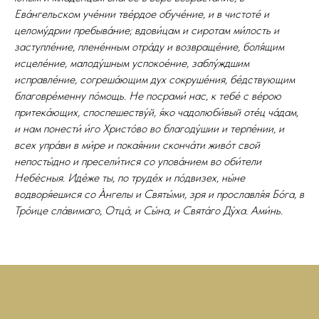
Ева́нгельском уче́нии тве́рдое обуче́ние, и в чистоте́ и
целому́дрии пребыва́ние; вдови́цам и сиротам ми́лость и
заступле́ние, плене́нным отра́ду и возвраще́ние, боля́щим
исцеле́ние, малоду́шным успокое́ние, заблу́ждшим
исправле́ние, согреша́ющим дух сокруше́ния, бе́дствующим
благовре́менну по́мощь. Не посрами́ нас, к тебе́ с ве́рою
притека́ющих, споспешеству́й, я́ко чадолюби́вый оте́ц ча́дам,
и нам понести́ и́го Христо́во во благоду́шии и терпе́нии, и
всех упра́ви в ми́ре и покая́нии сконча́ти живо́т свой
непосты́дно и пресели́тися со упова́нием во оби́тели
Небе́сныя. Иде́же ты, по труде́х и по́двизех, ны́не
водворя́ешися со А́нгелы и Святы́ми, зря и прославля́я Бо́га, в
Тро́ице сла́вимаго, Отца́, и Сы́на, и Свята́го Ду́ха. Ами́нь.