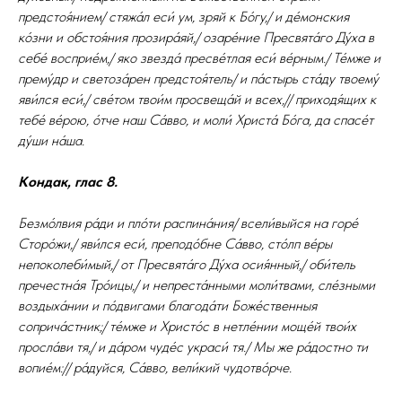
предстоя́нием/ стяжа́л еси́ ум, зряй к Бо́гу,/ и де́монския
ко́зни и обстоя́ния прозира́яй,/ озаре́ние Пресвята́го Ду́ха в
себе́ восприе́м,/ яко звезда́ пресве́тлая еси́ ве́рным./ Те́мже и
прему́др и светоза́рен предстоя́тель/ и па́стырь ста́ду твоему́
яви́лся еси́,/ све́том твои́м просвеща́й и всех,// приходя́щих к
тебе́ ве́рою, о́тче наш Са́вво, и моли́ Христа́ Бо́га, да спасе́т
ду́ши на́ша.
Кондак, глас 8.
Безмо́лвия ра́ди и пло́ти распина́ния/ всели́выйся на горе́
Сторо́жи,/ яви́лся еси́, преподо́бне Са́вво, сто́лп ве́ры
непоколеби́мый,/ от Пресвята́го Ду́ха осия́нный,/ оби́тель
пречестна́я Тро́ицы,/ и непреста́нными моли́твами, сле́зными
воздыха́нии и по́двигами благода́ти Боже́ственныя
соприча́стник;/ те́мже и Христо́с в нетле́нии моще́й твои́х
просла́ви тя,/ и да́ром чуде́с украси́ тя./ Мы же ра́достно ти
вопие́м:// ра́дуйся, Са́вво, вели́кий чудотво́рче.