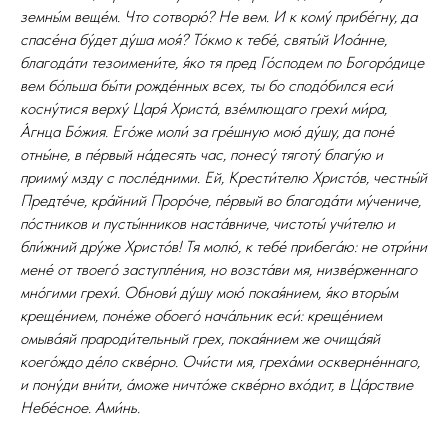
земны́м веще́м. Что сотворю́? Не вем. И к кому́ прибе́гну, да
спасе́на бу́дет ду́ша моя́? То́кмо к тебе́, святы́й Иоа́нне,
благода́ти тезоимени́те, я́ко тя пред Го́сподем по Богоро́дице
вем бо́льша бы́ти рожде́нных всех, ты бо сподо́бился еси́
косну́тися верху́ Царя́ Христа́, взе́млющаго грехи́ ми́ра,
А́гнца Бо́жия. Его́же моли́ за гре́шную мою́ ду́шу, да поне́
отны́не, в пе́рвый на́десять час, понесу́ тяготу́ благу́ю и
прииму́ мзду с после́дними. Ей, Крести́телю Христо́в, честны́й
Предте́че, кра́йний Проро́че, пе́рвый во благода́ти му́чениче,
по́стников и пусты́нников наста́вниче, чистоты́ учи́телю и
бли́жний дру́же Христо́в! Тя молю́, к тебе́ прибега́ю: не отри́ни
мене́ от твоего́ заступле́ния, но возста́ви мя, низве́рженнаго
мно́гими грехи́. Обнови́ ду́шу мою́ покая́нием, я́ко вторы́м
креще́нием, поне́же обоего́ нача́льник еси́: креще́нием
омыва́яй прароди́тельный грех, покая́нием же очища́яй
коего́ждо де́ло скве́рно. Очи́сти мя, греха́ми оскверне́ннаго,
и пону́ди вни́ти, а́може ничто́же скве́рно вхо́дит, в Ца́рствие
Небе́сное. Ами́нь.