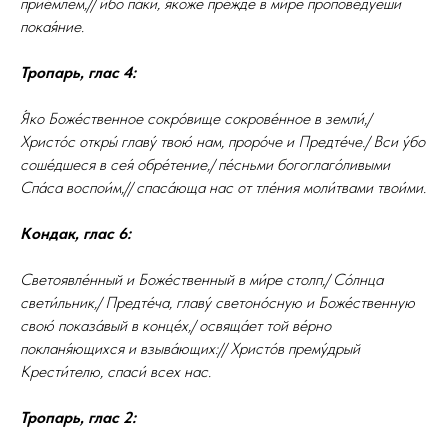
прие́млем,// и́бо па́ки, я́коже пре́жде в ми́ре пропове́дуеши
покая́ние.
Тропарь, глас 4:
Я́ко Боже́ственное сокро́вище сокрове́нное в земли́,/
Христо́с откры́ главу́ твою́ нам, проро́че и Предте́че./ Вси у́бо
соше́дшеся в сея́ обре́тение,/ пе́сньми богоглаго́ливыми
Спа́са воспои́м,// спаса́юща нас от тле́ния моли́твами твои́ми.
Кондак, глас 6:
Светоявле́нный и Боже́ственный в ми́ре столп,/ Со́лнца
свети́льник,/ Предте́ча, главу́ светоно́сную и Боже́ственную
свою́ показа́вый в конце́х,/ освяща́ет той ве́рно
покланя́ющихся и взыва́ющих:// Христо́в прему́дрый
Крести́телю, спаси́ всех нас.
Тропарь, глас 2: