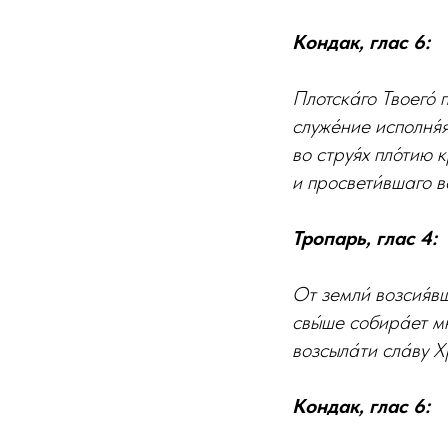
Кондак, глас 6:
Плотска́го Твоего́
служе́ние исполня́я
во струя́х пло́тию 
и просвети́вшаго в
Тропарь, глас 4:
От земли́ возсия́вш
свы́ше собира́ет мн
возсыла́ти сла́ву Хр
Кондак, глас 6: