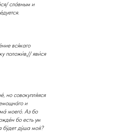
́ся/ сла́вным и
́дуется.
́ние вся́каго
у положи́в,// яви́ся
́, но совокупля́яся
немощна́го и
а́ моего́. Аз бо
ожде́н бо есть ум
 бу́дет ду́ша моя́?