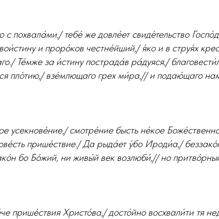
 с похвала́ми,/ тебе́ же довле́ет свиде́тельство Госпо́д
 вои́стину и проро́ков честне́йший,/ я́ко и в струя́х кре
о./ Те́мже за и́стину пострада́в ра́дуяся,/ благовести́л
ося пло́тию,/ взе́млющаго грех ми́ра,// и подаю́щаго нам
ое усекнове́ние,/ смотре́ние бысть не́кое Боже́ственно
ве́сть прише́ствие./ Да рыда́ет у́бо Ироди́а,/ беззако
ко́н бо Бо́жий, ни живы́й век возлюби́,// но притво́рн
че прише́ствия Христо́ва,/ досто́йно восхвали́ти тя не