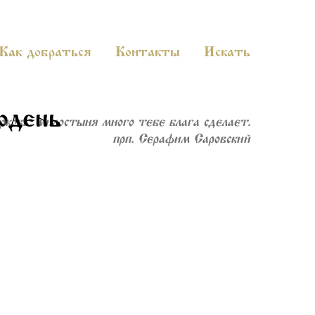
Как добраться
Контакты
Искать
одень
рковь: милостыня много тебе блага сделает».
прп. Серафим Саровский