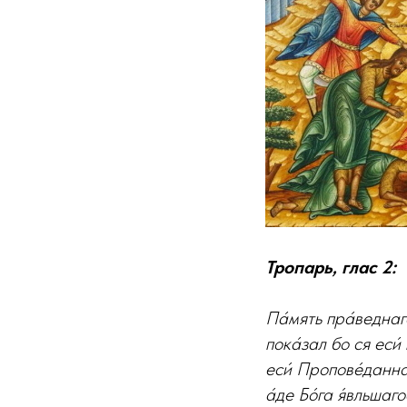
Тропарь, глас 2:
Па́мять пра́веднаго
пока́зал бо ся еси́
еси́ Пропове́даннаг
а́де Бо́га я́вльшаг