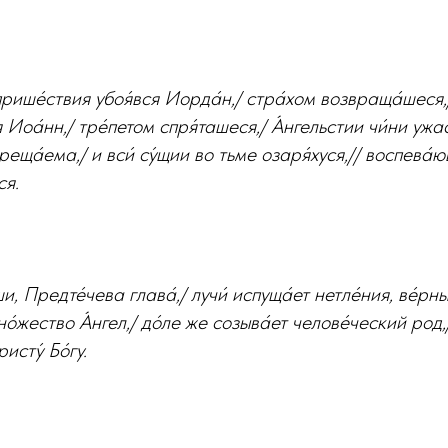
 прише́ствия убоя́вся Иорда́н,/ стра́хом возвраща́шеся
 Иоа́нн,/ тре́петом спря́ташеся,/ А́нгельстии чи́ни ужас
креща́ема,/ и вси́ су́щии во тьме озаря́хуся,// воспева́
ся.
и, Предте́чева глава́,/ лучи́ испуща́ет нетле́ния, ве́рн
о́жество А́нгел,/ до́ле же созыва́ет челове́ческий род
исту́ Бо́гу.