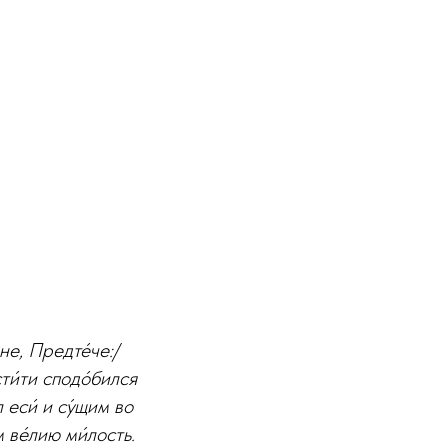
не, Предте́че:/
сти́ти сподо́бился
 еси́ и су́щим во
 ве́лию ми́лость.