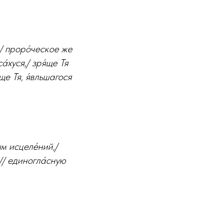
,/ проро́ческое же
а́хуся,/ зря́ще Тя
юще Тя, я́вльшагося
ым исцеле́ний,/
,// единогла́сную