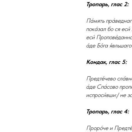
Тропарь, глас 2:
Па́мять пра́веднаго
пока́зал бо ся еси́
еси́ Пропове́даннаг
а́де Бо́га я́вльшаг
Кондак, глас 5:
Предте́чево сла́вн
а́де Спа́сово пропо
испроси́вши:/ не за
Тропарь, глас 4:
Проро́че и Предте́