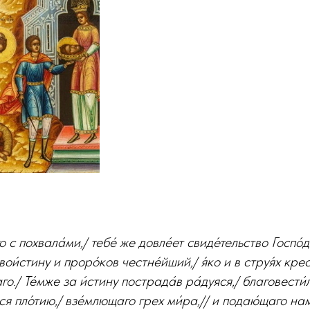
 с похвала́ми,/ тебе́ же довле́ет свиде́тельство Госпо́д
 вои́стину и проро́ков честне́йший,/ я́ко и в струя́х кре
о./ Те́мже за и́стину пострада́в ра́дуяся,/ благовести́л
ося пло́тию,/ взе́млющаго грех ми́ра,// и подаю́щаго нам