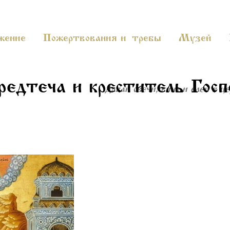
жение
Пожертвования и требы
Музей
предтеча и креститель Госп
Давай свечи, вино и елей в це