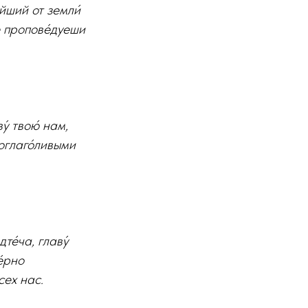
ейший от земли́
ре пропове́дуеши
у́ твою́ нам,
гоглаго́ливыми
те́ча, главу́
е́рно
сех нас.