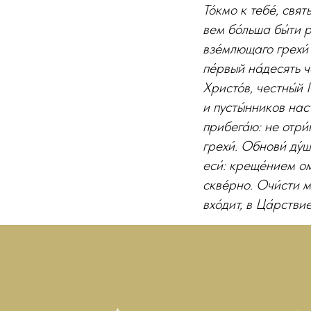
То́кмо к тебе́, свя
вем бо́льша бы́ти р
взе́млющаго грехи́ 
пе́рвый на́десять ч
Христо́в, честны́й 
и пусты́нников наст
прибега́ю: не отри́
грехи́. Обнови́ ду́
еси́: креще́нием о
скве́рно. Очи́сти м
вхо́дит, в Ца́рстви