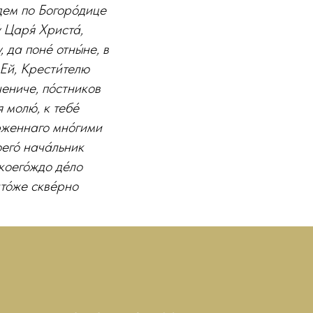
подем по Богоро́дице
 Царя́ Христа́,
 да поне́ отны́не, в
. Ей, Крести́телю
чениче, по́стников
 молю́, к тебе́
е́рженнаго мно́гими
его́ нача́льник
коего́ждо де́ло
то́же скве́рно