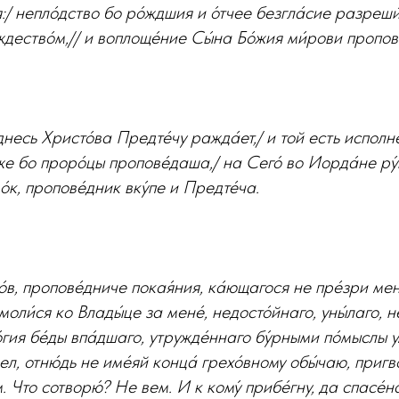
:/ непло́дство бо ро́ждшия и о́тчее безгла́сие разреши
ждество́м,// и воплоще́ние Сы́на Бо́жия ми́рови пропове
днесь Христо́ва Предте́чу ражда́ет,/ и той есть исполне
же бо проро́цы пропове́даша,/ на Сего́ во Иорда́не ру́к
́к, пропове́дник вку́пе и Предте́ча.
́в, пропове́дниче покая́ния, ка́ющагося не пре́зри мене
моли́ся ко Влады́це за мене́, недосто́йнаго, уны́лаго, 
́гия бе́ды впа́дшаго, утружде́ннаго бу́рными по́мыслы ум
ел, отню́дь не име́яй конца́ грехо́вному обы́чаю, пригв
 Что сотворю́? Не вем. И к кому́ прибе́гну, да спасе́на