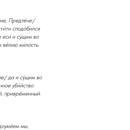
не, Предте́че:/
сти́ти сподо́бился
 еси́ и су́щим во
 ве́лию ми́лость.
е;/ да и су́щим во
́нное уби́йство
ый, привре́менный.
доуме́ем мы,