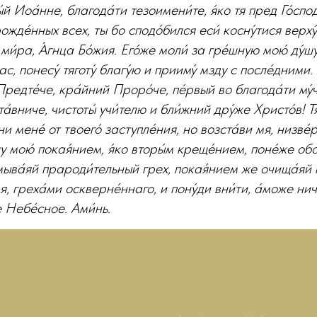
ты́й Иоа́нне, благода́ти тезоимени́те, я́ко тя пред Го́с
ожде́нных всех, ты бо сподо́бился еси́ косну́тися верху́
ми́ра, А́гнца Бо́жия. Его́же моли́ за гре́шную мою́ ду́шу,
ас, понесу́ тяготу́ благу́ю и прииму́ мзду с после́дними
Предте́че, кра́йний Проро́че, пе́рвый во благода́ти му́
а́вниче, чистоты́ учи́телю и бли́жний дру́же Христо́в! Тя
ни мене́ от твоего́ заступле́ния, но возста́ви мя, низв
шу мою́ покая́нием, я́ко вторы́м креще́нием, поне́же обо
мыва́яй прароди́тельный грех, покая́нием же очища́яй 
я, греха́ми оскверне́ннаго, и пону́ди вни́ти, а́може нич
е Небе́сное. Ами́нь.