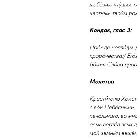
любо́вию чту́щии тя
честны́м твои́м ро
Кондак, глас 3:
Пре́жде непло́ды, 
проро́чества:/ Его́
Бо́жия Сло́ва проро
Молитва
Крести́телю Христо
с во́и Небе́сными, 
печа́льнаго, во мно
есмь верте́п злых д
мой земны́м веще́м.