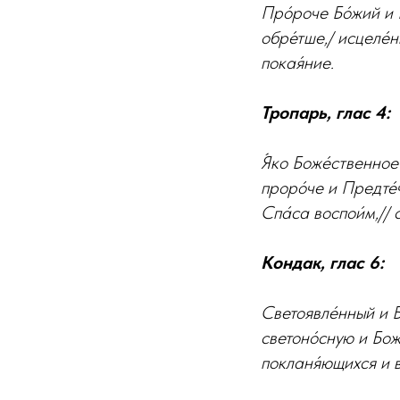
Про́роче Бо́жий и П
обре́тше,/ исцеле́н
покая́ние.
Тропарь, глас 4:
Я́ко Боже́ственное 
проро́че и Предте́ч
Спа́са воспои́м,// 
Кондак, глас 6:
Светоявле́нный и Бо
светоно́сную и Боже
покланя́ющихся и в