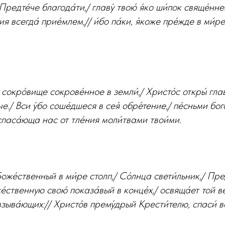
редте́че благода́ти,/ главу́ твою́ я́ко ши́пок свяще́нн
ия всегда́ прие́млем,// и́бо па́ки, я́коже пре́жде в ми́
сокро́вище сокрове́нное в земли́,/ Христо́с откры́ глав
е./ Вси у́бо соше́дшеся в сея́ обре́тение,/ пе́сньми бо
спаса́юща нас от тле́ния моли́твами твои́ми.
же́ственный в ми́ре столп,/ Со́лнца свети́льник,/ Пред
́ственную свою́ показа́вый в конце́х,/ освяща́ет той в
зыва́ющих:// Христо́в прему́дрый Крести́телю, спаси́ в