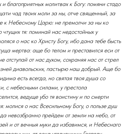
х и благоприятных молитвах к Богу: помяни стадо
щати чад твоих моли за ны, отче священный, за
ие к Небесному Царю: не премолчи за ны ко
ю чтущих тя: поминай нас недостойных у
ляся о нас ко Христу Богу, ибо дана тебе бысть
суща мертва: аще бо телом и преставился еси от
е отступай от нас духом, сохраняя нас от стрел
озней диавольских, пастырю наш добрый. Аще бо
дима есть всегда, но святая твоя душа со
и, с небесными силами, у престола
лится, ведуще убо тя воистину и по смерти
: молися о нас Всесильному Богу, о пользе душ
 да невозбранно прейдем от земли на небо, от
зей и от вечныя муки да избавимся, и Небеснаго
праведными, от века угодившими Господу