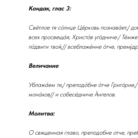
Кондак, глас 3:
Све́тлое тя со́лнце Це́рковь познава́ет,/ д
всех просвеща́я, Христо́в уго́дниче./ Те́мже
по́двиги твоя́,// всеблаже́нне о́тче, прему́д
Величание
Ублажа́ем тя,/ преподо́бне о́тче Григо́рие,/
мона́хов// и собесе́дниче А́нгелов.
Молитва:
О священная главо, преподобне отче, преб