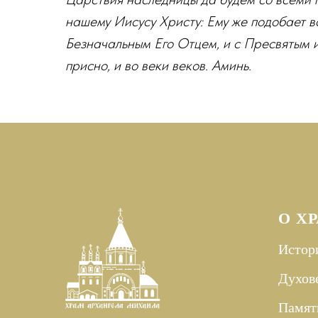
нашему Иисусу Христу: Ему же подобает вс
Безначальным Его Отцем, и с Пресвятым 
присно, и во веки веков. Аминь.
О Х
Истор
Духов
Памят