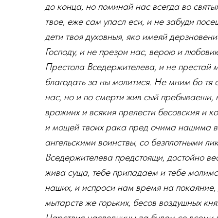
до конца, но поминай нас всегда во святы
твое, еже сам упасл еси, и не забуди посе
дети твоя духовныя, яко имеяй дерзновен
Господу, и не презри нас, верою и любови
Престола Вседержителева, и не престай мо
благодать за ны молитися. Не мним бо тя 
нас, но и по смерти жив сый пребываеши, н
вражиих и всякия прелести бесовския и к
и мощей твоих рака пред очима нашима ви
ангельскими воинствы, со безплотными лик
Вседержителева предстоящи, достойно весе
жива суща, тебе припадаем и тебе молимся
наших, и испроси нам время на покаяние,
мытарств же горьких, бесов воздушных кня
Царствия наследницы да будем со всеми 