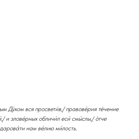
ым Ду́хом вся просвети́в,/ правове́рия те́чение
,/ и злове́рных обличи́л еси́ смы́слы,/ о́тче
 дарова́ти нам ве́лию ми́лость.