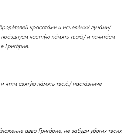
оброде́телей красота́ми и исцеле́ний луча́ми/
 пра́зднуем честну́ю па́мять твою́,/ и почита́ем
ре Григо́рие.
 и чтим святу́ю па́мять твою́,/ наста́вниче
лаженне авво Григо́рие, не забуди убогих твоих