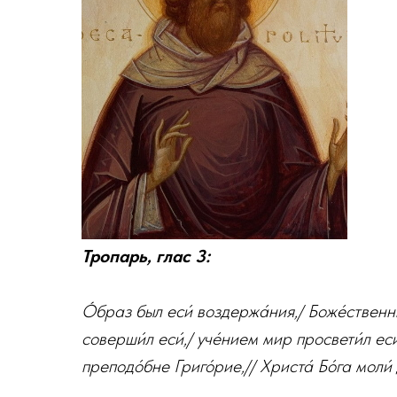
Тропарь, глас 3:
О́браз был еси́ воздержа́ния,/ Боже́ственн
соверши́л еси́,/ уче́нием мир просвети́л еси́
преподо́бне Григо́рие,// Христа́ Бо́га моли́