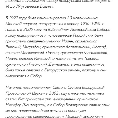
двадцать с лишним лет Собор Белорусских святых возрос от
14 до 79 угодников Божиих.
В 1999 году было канонизировано 23 новомученика
Минской епархии, пострадавших в период 1930–1950-х
годов, а в 2000 году на Юбилейном Архиерейском Соборе
к лику новомучеников и исповедников Российских были
причислены священномученики Иоанн, архиепископ
Рижский, Митрофан, архиепископ Астраханский, Иоасаф,
епископ Могилевский, Павлин, архиепископ Могилевский,
Иоанн, епископ Рыльский, а также святитель Гавриил,
архиепископ Рязанский. Деятельность этих подвижников
была также связана с Белорусской землёй, поэтому и они
включаются в Собор.
Наконец, постановлением Святого Синода Белорусской
Православной Церкви в 2002 году к лику местночтимых
святых был причислен священномученик архидиакон
Никифор (Кантакузен), а в Собор Белорусских святых этим
же постановлением были включены ранее уже
прославленные священномученик Макарий, митрополит