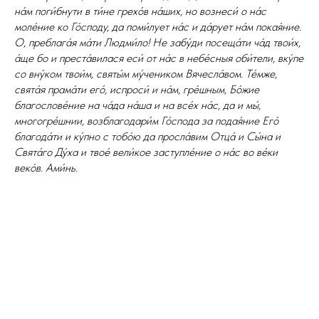
на́м поги́бнути в ти́не грехо́в на́ших, но вознеси́ о на́с
моле́ние ко Го́споду, да поми́лует на́с и да́рует на́м покая́ние.
О, преблага́я ма́ти Людми́ло! Не забу́ди посеща́ти ча́д твои́х,
а́ще бо и преста́вилася еси́ от на́с в небе́сныя оби́тели, вку́пе
со вну́ком твои́м, святы́м му́чеником Вячесла́вом. Те́мже,
свята́я прама́ти его́, испроси́ и на́м, гре́шным, Бо́жие
благослове́ние на ча́да на́ша и на все́х на́с, да и мы́,
многогре́шнии, возблагодари́м Го́спода за подая́ние Его́
благода́ти и ку́пно с тобо́ю да просла́вим Отца́ и Сы́на и
Свята́го Ду́ха и твое́ вели́кое заступле́ние о на́с во ве́ки
веко́в. Ами́нь.