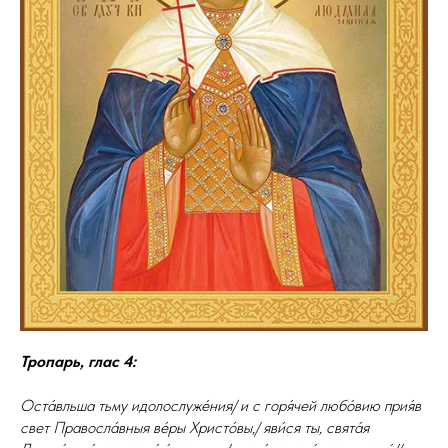
Тропарь, глас 4:
Оста́вльша тьму идолослуже́ния/ и с гоpя́чей любо́вию пpия́в
свет Пpавосла́вныя ве́pы Хpисто́вы,/ яви́ся ты, свята́я