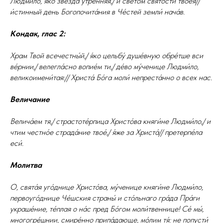
Людми́ло, я́ко звезда́ у́тpенняя,/ и све́том свя́тости твоея́//
и́стинный день Богопочита́ния в Че́стей земли́ нача́в.
Кондак, глас 2:
Храм Твой всечестны́й,/ я́ко цельбу́ душе́вную обре́тше вси
ве́рнии,/ велегла́сно вопие́м ти,/ де́во му́ченице Людми́ло,
великоимени́тая:// Христа́ Бо́га моли́ непреста́нно о всех нас.
Величание
Велича́ем тя,/ страстоте́рпица Христо́ва княги́не Людми́ло,/ и
чтим честно́е страда́ние твое́,/ я́же за Христа́// претерпе́ла
еси́.
Молитва
О, свята́я уго́днице Христо́ва, му́ченице княги́не Людми́ло,
первоуго́днице Че́шския страны́ и сто́льнаго гра́да Пра́ги
украше́ние, те́плая о на́с пред Бо́гом моли́твеннице! Се́ мы́,
многогре́шнии, смире́нно припа́дающе, мо́лим тя́: не попусти́