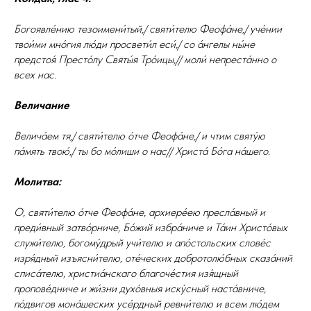
Богоявле́нию тезоимени́тый,/ святи́телю Феофа́не,/ уче́нии
твои́ми мно́гия лю́ди просвети́л еси́,/ со а́нгелы ны́не
предстоя́ Престо́лу Святы́я Тро́ицы,// моли́ непреста́нно о
всех нас.
Величание
Велича́ем тя,/ святи́телю о́тче Феофа́не,/ и чтим святу́ю
па́мять твою́,/ ты бо мо́лиши о нас// Христа́ Бо́га на́шего.
Молитва:
О, святи́телю о́тче Феофа́не, архиере́ею пресла́вный и
преди́вный затво́рниче, Бо́жий избра́ниче и Та́ин Христо́вых
служи́телю, богому́дрый учи́телю и апо́стольских слове́с
изря́дный изъясни́телю, оте́ческих добротолю́бных сказа́ний
списа́телю, христиа́нскаго благоче́стия изя́щный
пропове́дниче и жи́зни духо́вныя иску́сный наста́вниче,
по́двигов мона́шеских усе́рдный ревни́телю и всем лю́дем