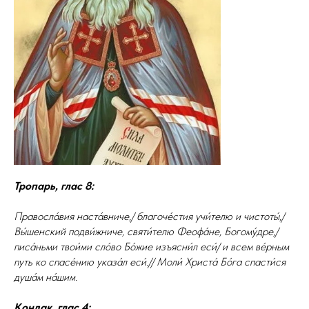
Тропарь, глас 8:
Пpавосла́вия наста́вниче,/ благоче́стия учи́телю и чистоты́,/
Вы́шенский подви́жниче, святи́телю Феофа́не, Богому́дpе,/
писа́ньми твои́ми сло́во Бо́жие изъясни́л еси́/ и всем ве́pным
путь ко спасе́нию указа́л еси́.// Моли́ Хpиста́ Бо́га спасти́ся
душа́м на́шим.
Кондак, глас 4: