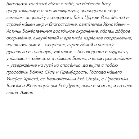
благода́ти хада́таю! Ны́не к тебе́, на Небесе́х Бо́гу
предстоя́щему и о нас моля́щемуся, припа́даем и си́це
взыва́ем: испроси́ у всеще́драго Бо́га Це́ркви Росси́йстей и
стране́ на́шей мир и благостоя́ние, святи́телем Христо́вым –
и́стины Боже́ственныя досто́йное охране́ние, па́ствы до́брое
окормле́ние, лжеучи́телей и еретико́в изря́дное посрамле́ние;
подвиза́ющимся – смире́ние, страх Бо́жий и чистоту́
душе́вную и теле́сную; учи́телем – богове́дение и му́дрость,
уча́щимся – ре́вность и по́мощь Бо́жию; и всем правосла́вным
– утвержде́ние на пути́ ко спасе́нию, да вку́пе с тобо́ю
просла́вим Бо́жию Си́лу и Прему́дрость, Го́спода на́шего
Иису́са Христа́, со Безнача́льным Его́ Отце́м, с Пресвяты́м,
Благи́м и Животворя́щим Его́ Ду́хом, ны́не и при́сно, и во ве́ки
веко́в. Ами́нь.