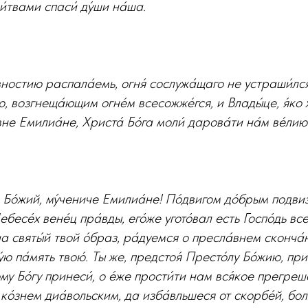
ли́твами спаси́ ду́ши на́ша.
ностию распала́емь, огня́ сослужа́щаго не устраши́лся 
, возгнеща́ющим огне́м всесожже́гся, и Влады́це, я́ко 
́вне Емилиа́не, Христа́ Бо́га моли́ дарова́ти на́м ве́лию
 Бо́жий, му́чениче Емилиа́не! По́двигом до́брым подвиз
ебесе́х вене́ц пра́вды, его́же угото́вал есть Госпо́дь вс
а святы́й твой о́браз, ра́дуемся о пресла́внем сконча́
у́ю па́мять твою́. Ты же, предстоя́ Престо́лу Бо́жию, пр
му Бо́гу принеси́, о е́же прости́ти нам вся́кое прегреш
 ко́знем диа́вольским, да изба́вльшеся от скорбе́й, бол