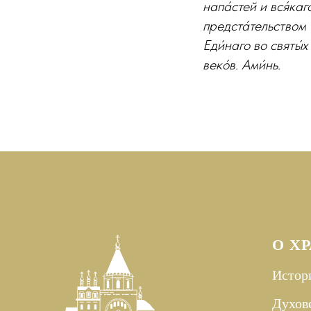
напа́стей и вся́ка
предста́тельством т
Еди́наго во святы́х 
веко́в. Ами́нь.
О Х
Истор
Духов