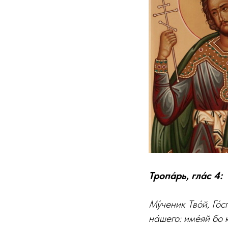
Тропа́рь, гла́с 4:
Му́ченик Тво́й, Го́
на́шего: име́яй бо 