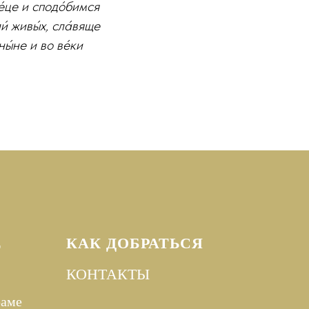
е́це и сподо́бимся
и́ живы́х, сла́вяще
ны́не и во ве́ки
Е
КАК ДОБРАТЬСЯ
КОНТАКТЫ
раме