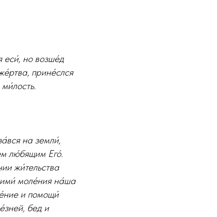
еси́, но возше́д
же́ртва, прине́слся
 ми́лость.
а́вся на земли́,
ем лю́бящим Его́.
нии жи́тельства
иими́ моле́ния на́ша
е́ние и помощи́
е́зней, бед и