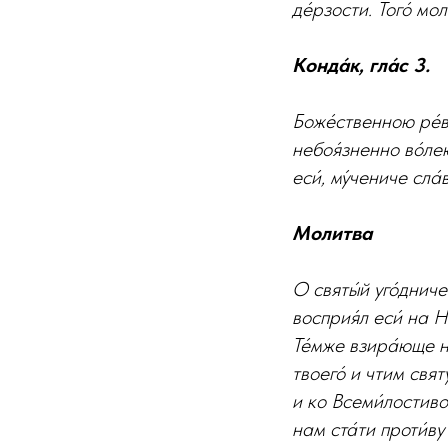
де́рзости. Того́ мо
Конда́к, гла́с 3.
Боже́ственною ре́в
небоя́зненно во́лею
еси́, му́чениче сла
Молитва
О святы́й уго́дниче
восприя́л еси́ на Н
Те́мже взира́юще н
твоего́ и чтим свят
и ко Всеми́лостиво
нам ста́ти проти́ву