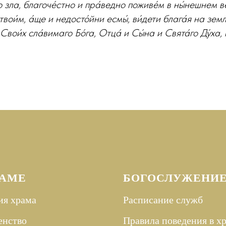
го зла, благоче́стно и пра́ведно поживе́м в ны́нешнем в
вои́м, а́ще и недосто́йни есмы́, ви́дети блага́я на земл
Свои́х сла́вимаго Бо́га, Отца́ и Сы́на и Свята́го Ду́ха, 
РАМЕ
БОГОСЛУЖЕНИ
ия храма
Расписание служб
енство
Правила поведения в х