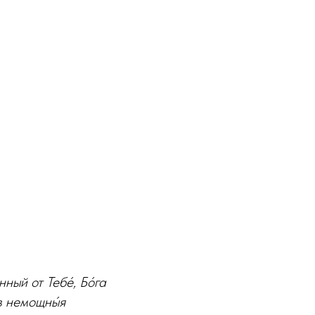
нный от Тебе́, Бо́га
ов немощны́я