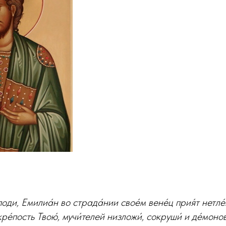
споди, Емилиа́н во страда́нии свое́м вене́ц прия́т нетле́
кре́пость Твою́, мучи́телей низложи́, сокруши́ и де́мон