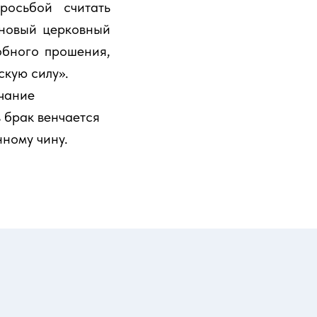
росьбой считать
 новый церковный
обного прошения,
скую силу».
нчание
 брак венчается
нному чину.