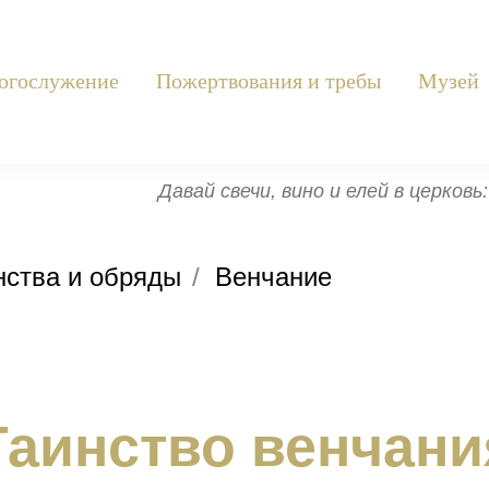
огослужение
Пожертвования и требы
Музей
Давай свечи, вино и елей в церков
нства и обряды
/
Венчание
Таинство венчани