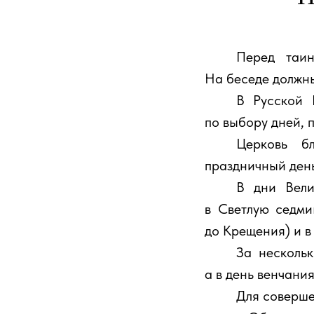
⠀⠀⠀Перед таин
На беседе должны
⠀⠀⠀В Русской П
по выбору дней, 
⠀⠀⠀Церковь бл
праздничный день 
⠀⠀⠀В дни Велик
в Светлую седми
до Крещения) и в
⠀⠀⠀За несколько
а в день венчани
⠀⠀⠀Для совершен