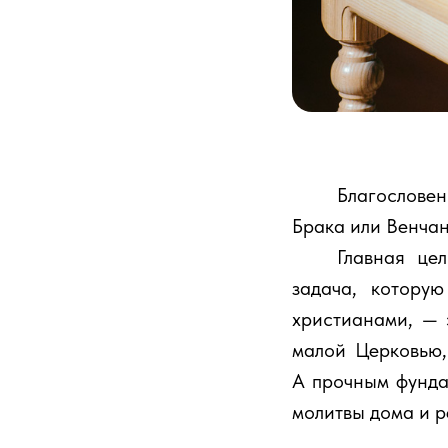
⠀⠀⠀Благословен
Брака или Венчан
⠀⠀⠀Главная цел
задача, котору
христианами, — 
малой Церковью,
А прочным фунда
молитвы дома и р