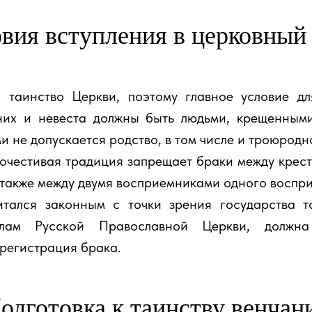
вия вступления в церковный
таинство Церкви, поэтому главное условие для
них и невеста должны быть людьми, крещенным
ми не допускается родство, в том числе и троюродн
честивая традиция запрещает браки между крес
 также между двумя восприемниками одного воспри
итался законным с точки зрения государства 
илам Русской Православной Церкви, должна 
регистрация брака.
одготовка к таинству венчан