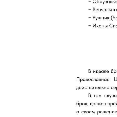
⠀⠀⠀− Обручальн
⠀⠀⠀− Венчальные
⠀⠀⠀− Рушник (бо
⠀⠀⠀− Иконы Спас
⠀⠀⠀В идеале бра
Православная Ц
действительно се
⠀⠀⠀В том случае
брак, должен прей
о своем решению