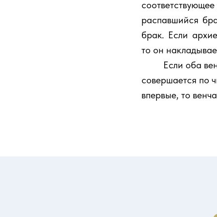
соответствующе
распавшийся бра
брак. Если архи
то он накладывае
⠀⠀⠀Если оба венч
совершается по ч
впервые, то венч