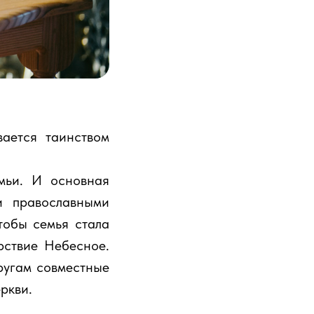
ается таинством
мьи. И основная
и православными
тобы семья стала
рствие Небесное.
ругам совместные
ркви.