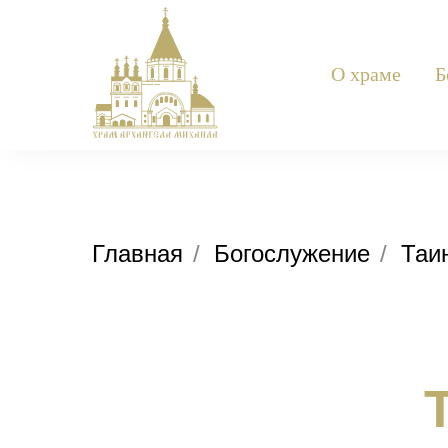
О храме
Б
Главная
/
Богослужение
/
Таи