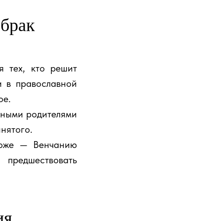
 брак
 тех, кто решит
и в православной
ое.
тными родителями
нятого.
тоже — Венчанию
предшествовать
ия