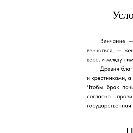
Усло
⠀⠀⠀Венчание — 
венчаться, — же
вере, и между ни
⠀⠀⠀Древня благо
и крестниками, а
Чтобы брак поч
согласно прав
государственная 
П