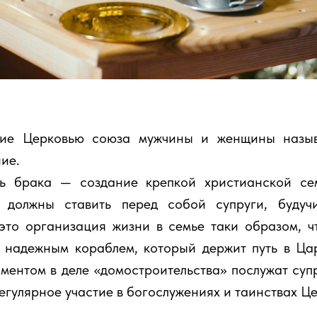
ие Церковью союза мужчины и женщины назыв
ие.
ь брака — создание крепкой христианской се
ю должны ставить перед собой супруги, будуч
это организация жизни в семье таки образом, ч
 надежным кораблем, который держит путь в Ца
ментом в деле «домостроительства» послужат суп
егулярное участие в богослужениях и таинствах Це