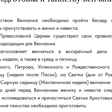
ством Венчания необходимо пройти беседу с
 присутствовать и жених и невеста.
равославной Церкви существуют свои правила
подходящих для Венчания.
агословляет венчаться в воскресный день
недели, а также в среду и пятницу.
ого, Петрова, Успенского и Рождественского 
цу (неделя после Пасхи), на Святки (дни от Ро
 Сырную седмицу (Масленичная неделя) венчание 
 дней перед Венчанием жениху и невесте след
я исповедоваться и причаститься Святых Христовых
ия таинства необходимо приготовить: